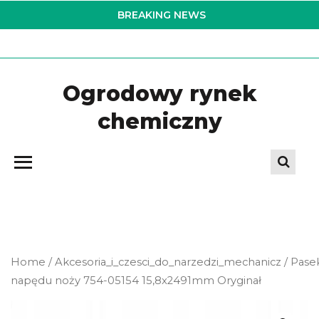
Skip
BREAKING NEWS
to
the
content
Ogrodowy rynek
chemiczny
Home
/
Akcesoria_i_czesci_do_narzedzi_mechanicz
/ Pase
napędu noży 754-05154 15,8x2491mm Oryginał