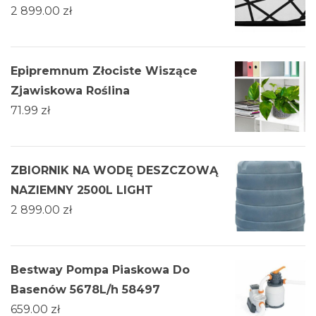
2 899.00
zł
Epipremnum Złociste Wiszące
Zjawiskowa Roślina
71.99
zł
ZBIORNIK NA WODĘ DESZCZOWĄ
NAZIEMNY 2500L LIGHT
2 899.00
zł
Bestway Pompa Piaskowa Do
Basenów 5678L/h 58497
659.00
zł