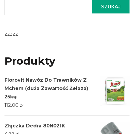
SZUKAJ
zzzzz
Produkty
Florovit Nawóz Do Trawników Z
Mchem (duża Zawartość Żelaza)
25kg
112.00
zł
Złączka Dedra 80N021K