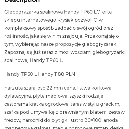
Description
Glebogryzarka spalinowa Handy TP60 LOferta
sklepu internetowego Krysiak pozwoli Ci w
kompleksowy sposób zadbać o swój ogród oraz
roślinność, jaka się w nim znajduje. Przekonaj się o
tym, wybierając nasze propozycje glebogryzarek.
Zapoznaj się już teraz z możliwościami glebogryzarki
spalinowej Handy TP60 L.
Handy TP60 L Handy 1188 PLN
narzuta szara, osb 22 mm cena, listwa korkowa
dylatacyjna, plyta meblowa, szyszki rodzaje,
castorama kratka ogrodowa, taras w stylu greckim,
szafka pod umywalkę z drewnianym blatem, zestaw
frezów, narożniki do płyt gk, lustro 80×100, anoda
magnezowa galmet, meble ogrodowe rattan, deska