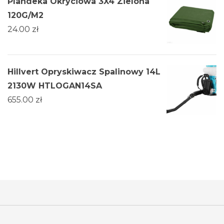
Plandeka Okryciowa 3X4 Zielona
120G/M2
24.00
zł
Hillvert Opryskiwacz Spalinowy 14L
2130W HTLOGAN14SA
655.00
zł