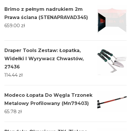
Brimo z pełnym nadrukiem 2m
Prawa ściana (STENAPRAVAD345)
659.00
zł
Draper Tools Zestaw: Łopatka,
Widełki I Wyrywacz Chwastów,
27436
114.44
zł
Modeco Łopata Do Węgla Trzonek
Metalowy Profilowany (Mn79403)
65.78
zł