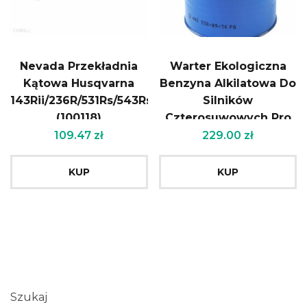
Nevada Przekładnia
Warter Ekologiczna
Kątowa Husqvarna
Benzyna Alkilatowa Do
143Rii/236R/531Rs/543Rs
Silników
(100118)
Czterosuwowych Pro
4 18L
109.47
zł
229.00
zł
KUP
KUP
Szukaj