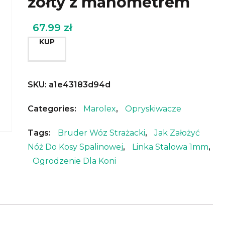
żółty z manometrem
67.99
zł
KUP
SKU:
a1e43183d94d
Categories:
Marolex
,
Opryskiwacze
Tags:
Bruder Wóz Strażacki
,
Jak Założyć
Nóż Do Kosy Spalinowej
,
Linka Stalowa 1mm
,
Ogrodzenie Dla Koni