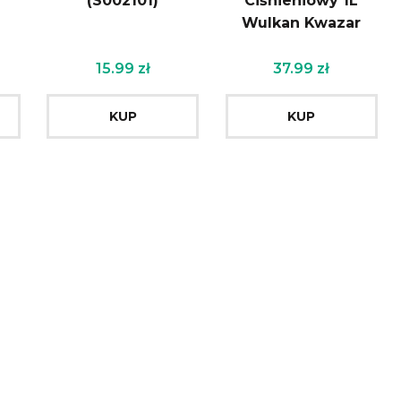
(S002101)
Ciśnieniowy 1L
Wulkan Kwazar
15.99
zł
37.99
zł
KUP
KUP