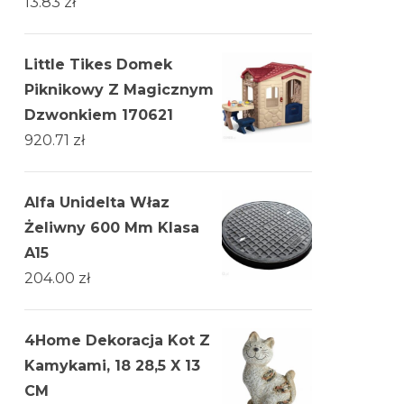
13.83
zł
Little Tikes Domek
Piknikowy Z Magicznym
Dzwonkiem 170621
920.71
zł
Alfa Unidelta Właz
Żeliwny 600 Mm Klasa
A15
204.00
zł
4Home Dekoracja Kot Z
Kamykami, 18 28,5 X 13
CM