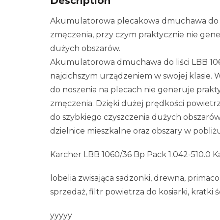
Description
Akumulatorowa plecakowa dmuchawa do liś
zmęczenia, przy czym praktycznie nie gener
dużych obszarów.
Akumulatorowa dmuchawa do liści LBB 1060
najcichszym urządzeniem w swojej klasi
do noszenia na plecach nie generuje prakt
zmęczenia. Dzięki dużej prędkości powietrz
do szybkiego czyszczenia dużych obszarów, 
dzielnice mieszkalne oraz obszary w pobliżu
Karcher LBB 1060/36 Bp Pack 1.042-510.0 K
lobelia zwisająca sadzonki, drewna, primaco
sprzedaż, filtr powietrza do kosiarki, kratki
yyyyy