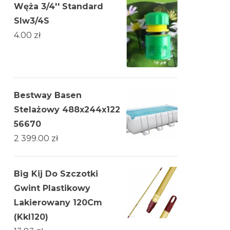
Węża 3/4'' Standard
Slw3/4S
4.00
zł
Bestway Basen
Stelażowy 488x244x122
56670
2 399.00
zł
Big Kij Do Szczotki
Gwint Plastikowy
Lakierowany 120Cm
(Kkl120)