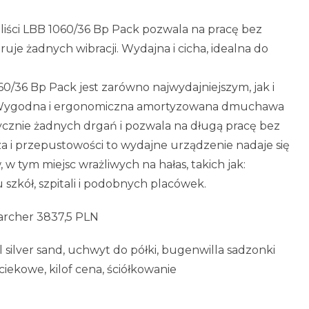
ci LBB 1060/36 Bp Pack pozwala na pracę bez
uje żadnych wibracji. Wydajna i cicha, idealna do
/36 Bp Pack jest zarówno najwydajniejszym, jak i
e. Wygodna i ergonomiczna amortyzowana dmuchawa
ycznie żadnych drgań i pozwala na długą pracę bez
a i przepustowości to wydajne urządzenie nadaje się
w tym miejsc wrażliwych na hałas, takich jak:
 szkół, szpitali i podobnych placówek.
archer 3837,5 PLN
l silver sand, uchwyt do półki, bugenwilla sadzonki
 ściekowe, kilof cena, ściółkowanie