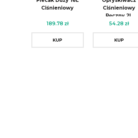
Plecak Duży 16L
Opryskiwacz
Ciśnieniowy
Ciśnieniowy
Ręczny 2L
189.78
zł
54.28
zł
KUP
KUP