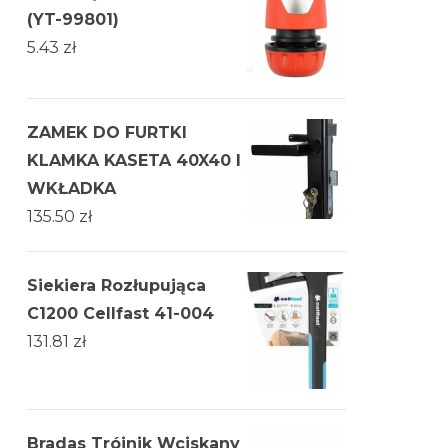
(YT-99801)
5.43
zł
ZAMEK DO FURTKI
KLAMKA KASETA 40X40 I
WKŁADKA
135.50
zł
Siekiera Rozłupująca
C1200 Cellfast 41-004
131.81
zł
Bradas Trójnik Wciskany