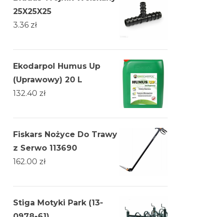
25X25X25
3.36
zł
Ekodarpol Humus Up
(Uprawowy) 20 L
132.40
zł
Fiskars Nożyce Do Trawy
z Serwo 113690
162.00
zł
Stiga Motyki Park (13-
0978-61)