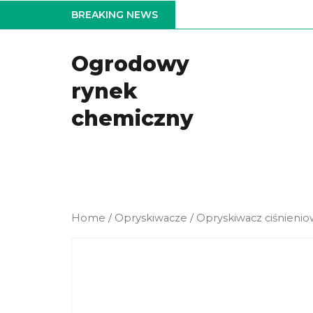
Skip
BREAKING NEWS
to
the
Ogrodowy
content
rynek
chemiczny
Home
/
Opryskiwacze
/ Opryskiwacz ciśnieni