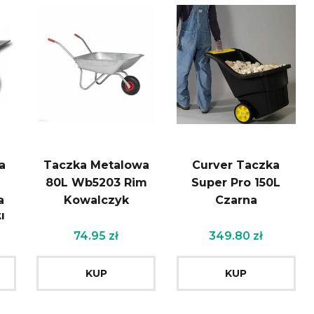
a
Taczka Metalowa
Curver Taczka
80L Wb5203 Rim
Super Pro 150L
a
Kowalczyk
Czarna
5L
74.95
zł
349.80
zł
KUP
KUP