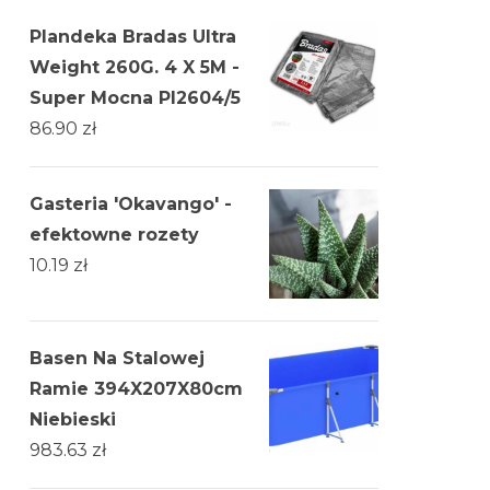
Plandeka Bradas Ultra
Weight 260G. 4 X 5M -
Super Mocna Pl2604/5
86.90
zł
Gasteria 'Okavango' -
efektowne rozety
10.19
zł
Basen Na Stalowej
Ramie 394X207X80cm
Niebieski
983.63
zł