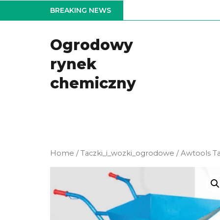
Skip
BREAKING NEWS
to
the
Ogrodowy
content
rynek
chemiczny
Home
/
Taczki_i_wozki_ogrodowe
/ Awtools T