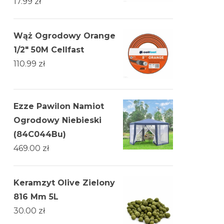
17.99
zł
Wąż Ogrodowy Orange
1/2" 50M Cellfast
110.99
zł
Ezze Pawilon Namiot
Ogrodowy Niebieski
(84C044Bu)
469.00
zł
Keramzyt Olive Zielony
816 Mm 5L
30.00
zł