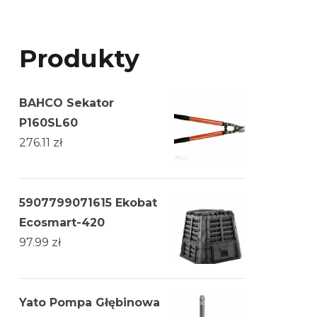
Produkty
BAHCO Sekator
P160SL60
276.11
zł
5907799071615 Ekobat
Ecosmart-420
97.99
zł
Yato Pompa Głębinowa