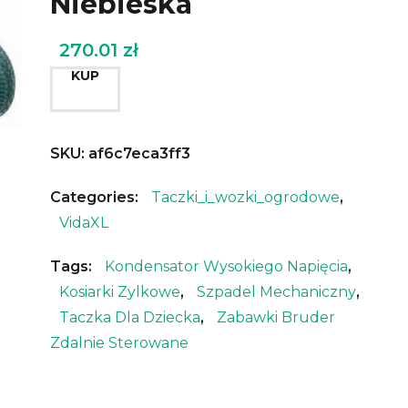
Niebieska
270.01
zł
KUP
SKU:
af6c7eca3ff3
Categories:
Taczki_i_wozki_ogrodowe
,
VidaXL
Tags:
Kondensator Wysokiego Napięcia
,
Kosiarki Zylkowe
,
Szpadel Mechaniczny
,
Taczka Dla Dziecka
,
Zabawki Bruder
Zdalnie Sterowane