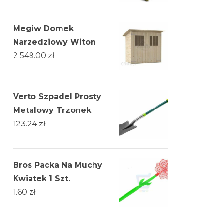
Megiw Domek
Narzedziowy Witon
2 549.00
zł
Verto Szpadel Prosty
Metalowy Trzonek
123.24
zł
Bros Packa Na Muchy
Kwiatek 1 Szt.
1.60
zł