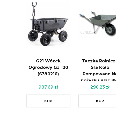
G21 Wózek
Taczka Rolnicz
Ogrodowy Ga 120
S15 Koło
(6390216)
Pompowane N
Łożysku Blac 8
987.69
zł
290.23
zł
KUP
KUP