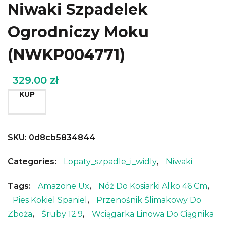
Niwaki Szpadelek
Ogrodniczy Moku
(NWKP004771)
329.00
zł
KUP
SKU:
0d8cb5834844
Categories:
Lopaty_szpadle_i_widly
,
Niwaki
Tags:
Amazone Ux
,
Nóż Do Kosiarki Alko 46 Cm
,
Pies Kokiel Spaniel
,
Przenośnik Ślimakowy Do
Zboża
,
Śruby 12.9
,
Wciągarka Linowa Do Ciągnika