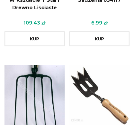
W Kształcie T Stal I
Sadzenia 034117
Drewno Liściaste
109.43
zł
6.99
zł
KUP
KUP