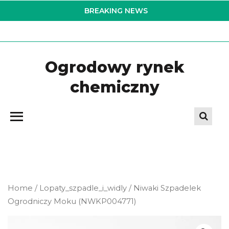
Skip
BREAKING NEWS
to
the
content
Ogrodowy rynek
chemiczny
Home
/
Lopaty_szpadle_i_widly
/ Niwaki Szpadelek
Ogrodniczy Moku (NWKP004771)