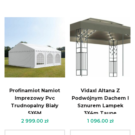
Profinamiot Namiot
Vidaxl Altana Z
Imprezowy Pvc
Podwójnym Dachem I
Trudnopalny Biały
Sznurem Lampek
5X6M
3X4m Taupe
2 999.00
zł
1 096.00
zł