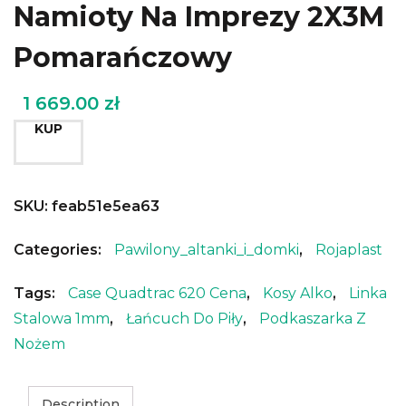
Namioty Na Imprezy 2X3M
Pomarańczowy
1 669.00
zł
KUP
SKU:
feab51e5ea63
Categories:
Pawilony_altanki_i_domki
,
Rojaplast
Tags:
Case Quadtrac 620 Cena
,
Kosy Alko
,
Linka
Stalowa 1mm
,
Łańcuch Do Piły
,
Podkaszarka Z
Nożem
Description