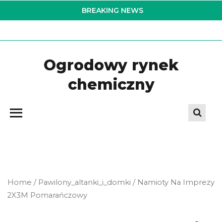
Skip
BREAKING NEWS
to
the
content
Ogrodowy rynek
chemiczny
Home
/
Pawilony_altanki_i_domki
/ Namioty Na Imprezy
2X3M Pomarańczowy