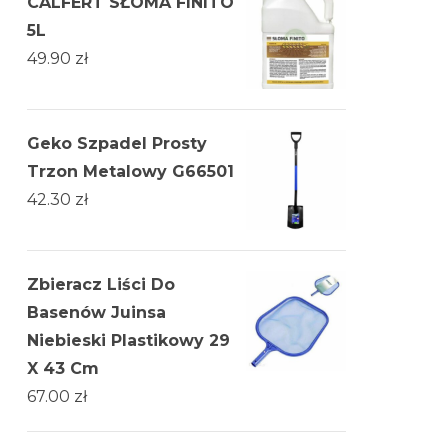
CALFERT SŁOMA FINITO
5L
49.90
zł
Geko Szpadel Prosty
Trzon Metalowy G66501
42.30
zł
Zbieracz Liści Do
Basenów Juinsa
Niebieski Plastikowy 29
X 43 Cm
67.00
zł