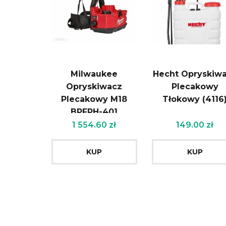
Milwaukee
Hecht Opryskiw
Opryskiwacz
Plecakowy
Plecakowy M18
Tłokowy (4116
BPFPH-401
1 554.60
zł
149.00
zł
KUP
KUP