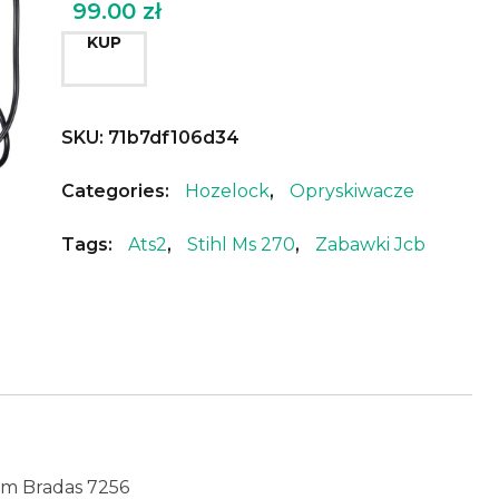
99.00
zł
KUP
SKU:
71b7df106d34
Categories:
Hozelock
,
Opryskiwacze
Tags:
Ats2
,
Stihl Ms 270
,
Zabawki Jcb
mm Bradas 7256