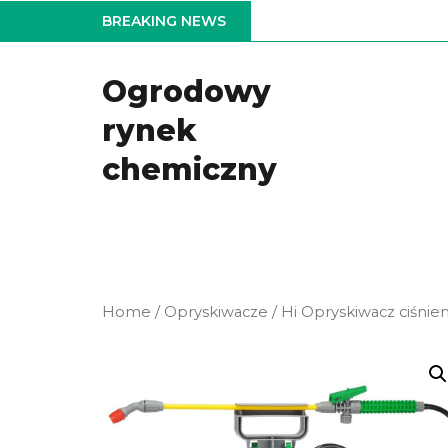
Skip
BREAKING NEWS
to
the
Ogrodowy
content
rynek
chemiczny
Home
/
Opryskiwacze
/ Hi Opryskiwacz ciśnien