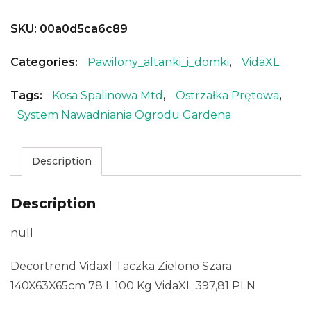
SKU:
00a0d5ca6c89
Categories:
Pawilony_altanki_i_domki
,
VidaXL
Tags:
Kosa Spalinowa Mtd
,
Ostrzałka Prętowa
,
System Nawadniania Ogrodu Gardena
Description
Description
null
Decortrend Vidaxl Taczka Zielono Szara
140X63X65cm 78 L 100 Kg VidaXL 397,81 PLN