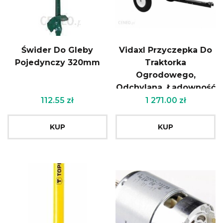
Świder Do Gleby
Vidaxl Przyczepka Do
Pojedynczy 320mm
Traktorka
Ogrodowego,
Odchylana, Ładowność
300 Kg
112.55
zł
1 271.00
zł
KUP
KUP