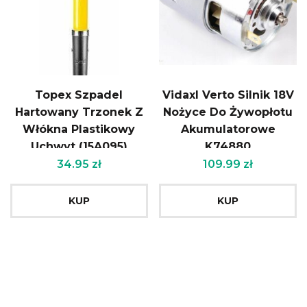
Topex Szpadel
Vidaxl Verto Silnik 18V
Hartowany Trzonek Z
Nożyce Do Żywopłotu
Włókna Plastikowy
Akumulatorowe
Uchwyt (15A095)
K74880
34.95
zł
109.99
zł
KUP
KUP