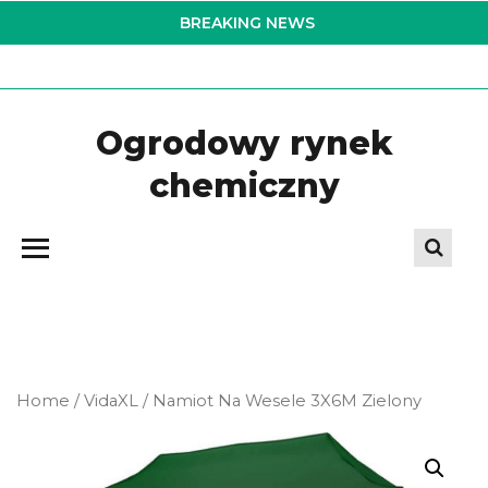
Skip
BREAKING NEWS
to
the
content
Ogrodowy rynek
chemiczny
Home
/
VidaXL
/ Namiot Na Wesele 3X6M Zielony