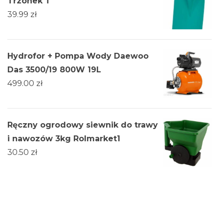
Trzonek T
39.99
zł
Hydrofor + Pompa Wody Daewoo
Das 3500/19 800W 19L
499.00
zł
Ręczny ogrodowy siewnik do trawy
i nawozów 3kg Rolmarket1
30.50
zł