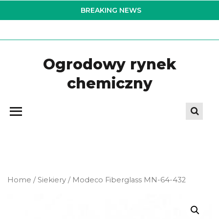
Skip
BREAKING NEWS
to
the
content
Ogrodowy rynek
chemiczny
Home
/
Siekiery
/ Modeco Fiberglass MN-64-432