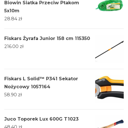
Biowin Siatka Przeciw Ptakom
5x10m
28.84
zł
Fiskars Żyrafa Junior 158 cm 115350
216.00
zł
Fiskars L Solid™ P341 Sekator
Nożycowy 1057164
58.90
zł
Juco Toporek Lux 600G T1023
48.40
zł