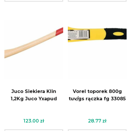
Juco Siekiera Klin
Vorel toporek 800g
1,2Kg Juco Yxapud
tuv/gs rączka fg 33085
123.00
zł
28.77
zł