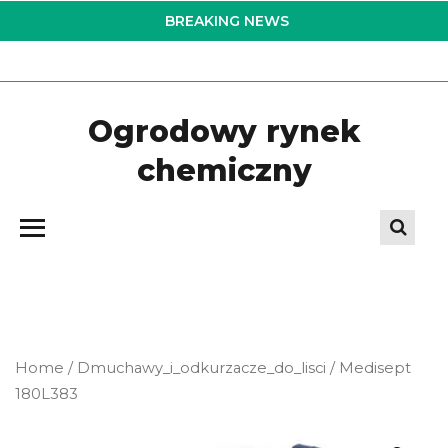
Skip
BREAKING NEWS
to
the
content
Ogrodowy rynek
chemiczny
Home
/
Dmuchawy_i_odkurzacze_do_lisci
/ Medisept
180L383