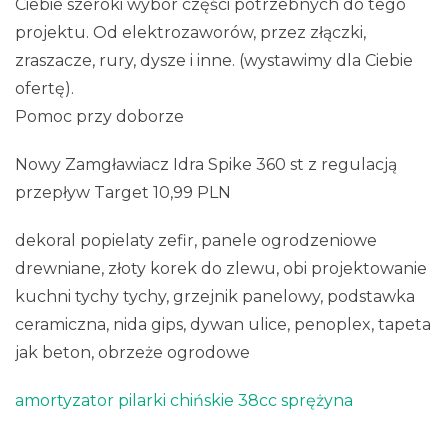
Ciebie szeroki wybór części potrzebnych do tego
projektu. Od elektrozaworów, przez złączki,
zraszacze, rury, dysze i inne. (wystawimy dla Ciebie
ofertę).
Pomoc przy doborze
Nowy Zamgławiacz Idra Spike 360 st z regulacją
przepływ Target 10,99 PLN
dekoral popielaty zefir, panele ogrodzeniowe
drewniane, złoty korek do zlewu, obi projektowanie
kuchni tychy tychy, grzejnik panelowy, podstawka
ceramiczna, nida gips, dywan ulice, penoplex, tapeta
jak beton, obrzeże ogrodowe
amortyzator pilarki chińskie 38cc sprężyna