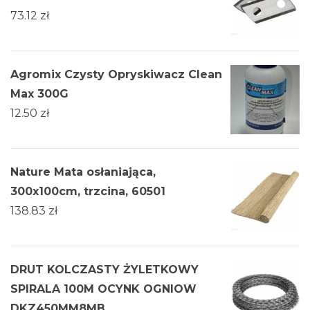
73.12
zł
Agromix Czysty Opryskiwacz Clean
Max 300G
12.50
zł
Nature Mata osłaniająca,
300x100cm, trzcina, 60501
138.83
zł
DRUT KOLCZASTY ŻYLETKOWY
SPIRALA 100M OCYNK OGNIOW
DKZ450MM8MB