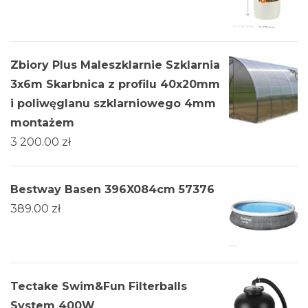
Zbiory Plus Maleszklarnie Szklarnia
3х6m Skarbnica z profilu 40x20mm
i poliwęglanu szklarniowego 4mm
montażem
3 200.00
zł
Bestway Basen 396X084cm 57376
389.00
zł
Tectake Swim&Fun Filterballs
System 400W