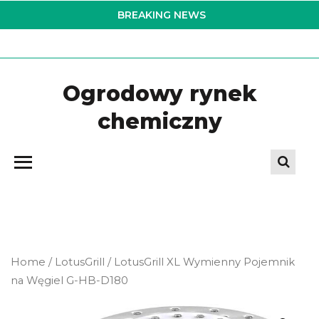
Skip
BREAKING NEWS
to
the
content
Ogrodowy rynek
chemiczny
Home
/
LotusGrill
/ LotusGrill XL Wymienny Pojemnik
na Węgiel G-HB-D180