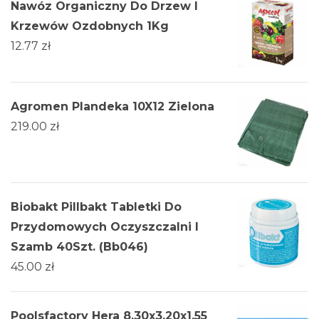
Nawóz Organiczny Do Drzew I
Krzewów Ozdobnych 1Kg
12.77
zł
Agromen Plandeka 10X12 Zielona
219.00
zł
Biobakt Pillbakt Tabletki Do
Przydomowych Oczyszczalni I
Szamb 40Szt. (Bb046)
45.00
zł
Poolsfactory Hera 8,30x3,20x1,55