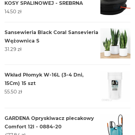
KOSY SPALINOWEJ - SREBRNA
14.50
zł
Sansewieria Black Coral Sansevieria
Wężownica S
31.29
zł
Wkład Płomyk W-16L (3-4 Dni,
15Cm) 15 szt
55.50
zł
GARDENA Opryskiwacz plecakowy
Comfort 12l - 0884-20