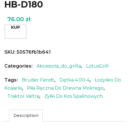
HB-D180
76.00
zł
KUP
SKU:
50576fb1b641
Categories:
Akcesoria_do_grilla
,
LotusGrill
Tags:
Bruder Fendt
,
Dętka 4.00-4
,
Łożysko Do
Kosiarki
,
Piła Ręczna Do Drewna Mokrego
,
Traktor Valtra
,
Żyłki Do Kos Spalinowych
Description