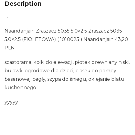
Description
…
Naandanjain Zraszacz 5035 5.0×2.5 Zraszacz 5035
5.0×2.5 (FIOLETOWA) ( 1010025 ) Naandanjain 43,20
PLN
scastorama, kołki do elewacji, płotek drewniany niski,
bujawki ogrodowe dla dzieci, piasek do pompy
basenowej, cegły, szypa do śniegu, oklejanie blatu
kuchennego
yyyyy