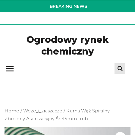
Skip
BREAKING NEWS
to
the
content
Ogrodowy rynek
chemiczny
Home
/
Weze_i_zraszacze
/ Kuma Wąż Spiralny
Zbrojony Asenizacyjny Śr 45mm 1mb