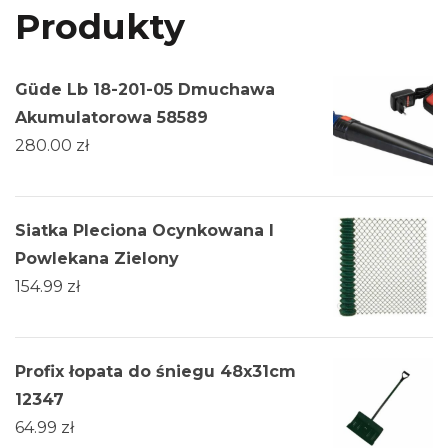
Produkty
Güde Lb 18-201-05 Dmuchawa
Akumulatorowa 58589
280.00
zł
Siatka Pleciona Ocynkowana I
Powlekana Zielony
154.99
zł
Profix łopata do śniegu 48x31cm
12347
64.99
zł