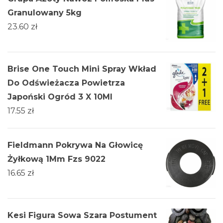
Granulowany 5kg
23.60
zł
Brise One Touch Mini Spray Wkład
Do Odświeżacza Powietrza
Japoński Ogród 3 X 10Ml
17.55
zł
Fieldmann Pokrywa Na Głowicę
Żyłkową 1Mm Fzs 9022
16.65
zł
Kesi Figura Sowa Szara Postument