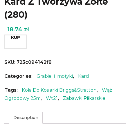
Kard Z Tworzywa Żółte
(280)
18.74
zł
KUP
SKU:
723c094142f8
Categories:
Grabie_i_motyki
,
Kard
Tags:
Koła Do Kosiarki Briggs&stratton
,
Wąż
Ogrodowy 25m
,
Wt21
,
Zabawki Piłkarskie
Description