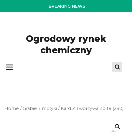
Skip
BREAKING NEWS
to
the
content
Ogrodowy rynek
chemiczny
Home
/
Grabie_i_motyki
/ Kard Z Tworzywa Żółte (280)