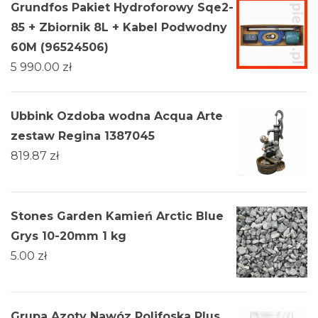
Grundfos Pakiet Hydroforowy Sqe2-
85 + Zbiornik 8L + Kabel Podwodny
60M (96524506)
5 990.00
zł
Ubbink Ozdoba wodna Acqua Arte
zestaw Regina 1387045
819.87
zł
Stones Garden Kamień Arctic Blue
Grys 10-20mm 1 kg
5.00
zł
Grupa Azoty Nawóz Polifoska Plus