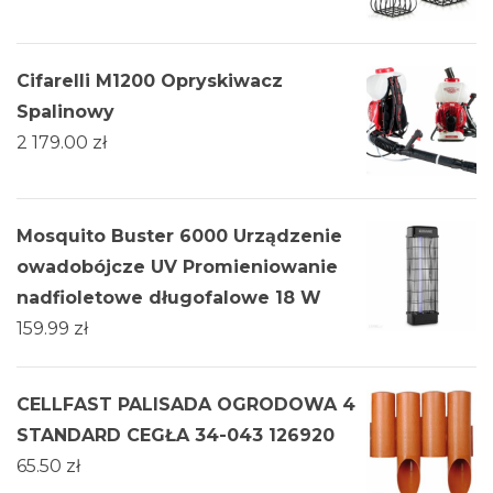
Cifarelli M1200 Opryskiwacz
Spalinowy
2 179.00
zł
Mosquito Buster 6000 Urządzenie
owadobójcze UV Promieniowanie
nadfioletowe długofalowe 18 W
159.99
zł
CELLFAST PALISADA OGRODOWA 4
STANDARD CEGŁA 34-043 126920
65.50
zł