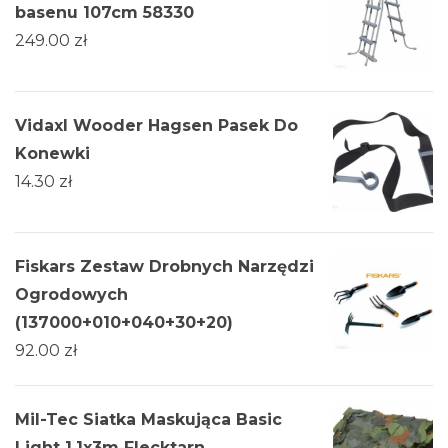
basenu 107cm 58330
249.00
zł
Vidaxl Wooder Hagsen Pasek Do
Konewki
14.30
zł
Fiskars Zestaw Drobnych Narzędzi
Ogrodowych
(137000+010+040+30+20)
92.00
zł
Mil-Tec Siatka Maskująca Basic
Light 1,1x3m Flecktarn