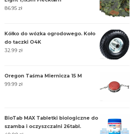
86.95
zł
Kółko do wózka ogrodowego. Koło
do taczki O4K
32.99
zł
Oregon Taśma Miernicza 15 M
99.99
zł
BioTab MAX Tabletki biologiczne do
szamba i oczyszczalni 26tabl.