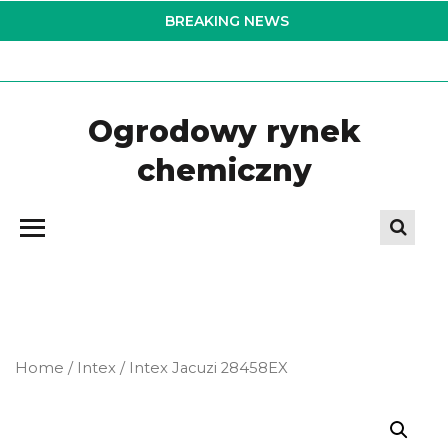
Skip
BREAKING NEWS
to
the
content
Ogrodowy rynek
chemiczny
Home
/
Intex
/ Intex Jacuzi 28458EX