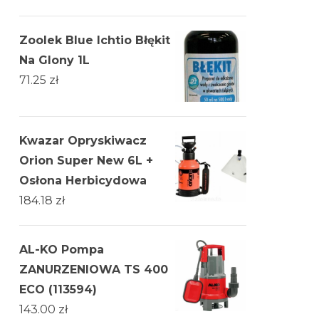
Zoolek Blue Ichtio Błękit
Na Glony 1L
71.25
zł
Kwazar Opryskiwacz
Orion Super New 6L +
Osłona Herbicydowa
184.18
zł
AL-KO Pompa
ZANURZENIOWA TS 400
ECO (113594)
143.00
zł