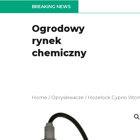
Skip
BREAKING NEWS
to
the
Ogrodowy
content
rynek
chemiczny
Home
/
Opryskiwacze
/ Hozelock Cyprio Viton