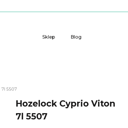
Sklep
Blog
 7l 5507
Hozelock Cyprio Viton
7l 5507