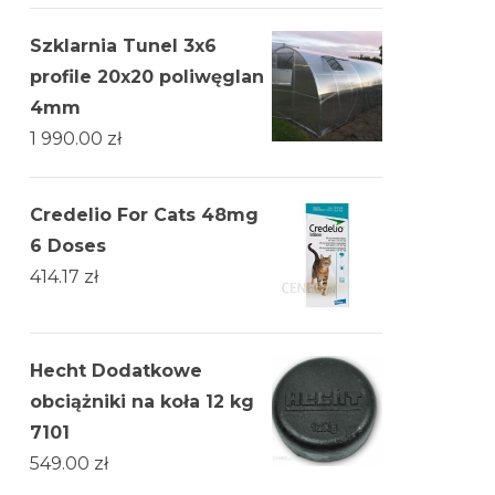
Szklarnia Tunel 3x6
profile 20x20 poliwęglan
4mm
1 990.00
zł
Credelio For Cats 48mg
6 Doses
414.17
zł
Hecht Dodatkowe
obciążniki na koła 12 kg
7101
549.00
zł