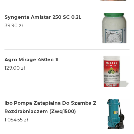
Syngenta Amistar 250 SC 0.2L
39.90
zł
Agro Mirage 450ec 1l
129.00
zł
Ibo Pompa Zatapialna Do Szamba Z
Rozdrabniaczem (Zwq1500)
1 054.55
zł