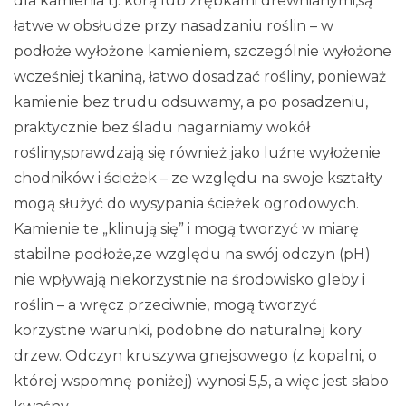
dla kamienia tj. korą lub zrębkami drewnianymi,są
łatwe w obsłudze przy nasadzaniu roślin – w
podłoże wyłożone kamieniem, szczególnie wyłożone
wcześniej tkaniną, łatwo dosadzać rośliny, ponieważ
kamienie bez trudu odsuwamy, a po posadzeniu,
praktycznie bez śladu nagarniamy wokół
rośliny,sprawdzają się również jako luźne wyłożenie
chodników i ścieżek – ze względu na swoje kształty
mogą służyć do wysypania ścieżek ogrodowych.
Kamienie te „klinują się” i mogą tworzyć w miarę
stabilne podłoże,ze względu na swój odczyn (pH)
nie wpływają niekorzystnie na środowisko gleby i
roślin – a wręcz przeciwnie, mogą tworzyć
korzystne warunki, podobne do naturalnej kory
drzew. Odczyn kruszywa gnejsowego (z kopalni, o
której wspomnę poniżej) wynosi 5,5, a więc jest słabo