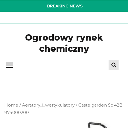
Skip
BREAKING NEWS
to
the
content
Ogrodowy rynek
chemiczny
Home
/
Aeratory_i_wertykulatory
/ Castelgarden Sc 42B
974000200