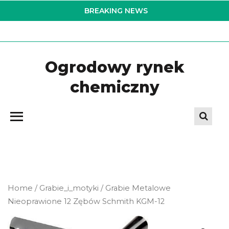
Skip
BREAKING NEWS
to
the
content
Ogrodowy rynek
chemiczny
Home
/
Grabie_i_motyki
/ Grabie Metalowe
Nieoprawione 12 Zębów Schmith KGM-12