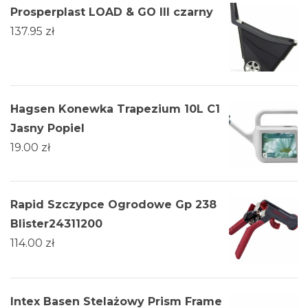
Prosperplast LOAD & GO III czarny
137.95
zł
Hagsen Konewka Trapezium 10L C1
Jasny Popiel
19.00
zł
Rapid Szczypce Ogrodowe Gp 238
Blister24311200
114.00
zł
Intex Basen Stelażowy Prism Frame