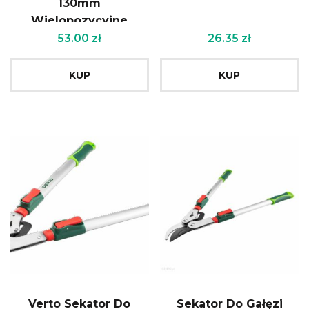
130mm
Wielopozycyjne
15G300
53.00
zł
26.35
zł
KUP
KUP
Verto Sekator Do
Sekator Do Gałęzi