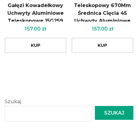
Gałęzi Kowadełkowy
Teleskopowy 670Mm
Uchwyty Aluminiowe
Średnica Cięcia 45
Teleskopowe 15G259
Uchwyty Aluminiowe
Verto
157.00
zł
157.00
zł
KUP
KUP
Szukaj
SZUKAJ