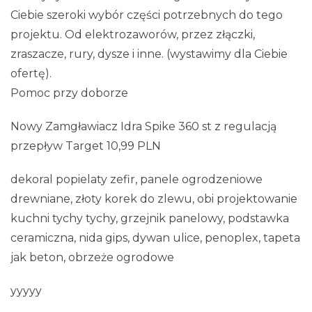
Ciebie szeroki wybór części potrzebnych do tego
projektu. Od elektrozaworów, przez złączki,
zraszacze, rury, dysze i inne. (wystawimy dla Ciebie
ofertę).
Pomoc przy doborze
Nowy Zamgławiacz Idra Spike 360 st z regulacją
przepływ Target 10,99 PLN
dekoral popielaty zefir, panele ogrodzeniowe
drewniane, złoty korek do zlewu, obi projektowanie
kuchni tychy tychy, grzejnik panelowy, podstawka
ceramiczna, nida gips, dywan ulice, penoplex, tapeta
jak beton, obrzeże ogrodowe
yyyyy