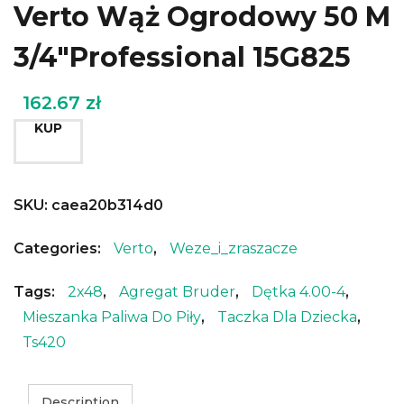
Verto Wąż Ogrodowy 50 M
3/4″Professional 15G825
162.67
zł
KUP
SKU:
caea20b314d0
Categories:
Verto
,
Weze_i_zraszacze
Tags:
2x48
,
Agregat Bruder
,
Dętka 4.00-4
,
Mieszanka Paliwa Do Piły
,
Taczka Dla Dziecka
,
Ts420
Description