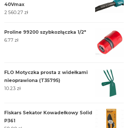
40Vmax
2 560.27
zł
Proline 99200 szybkozłączka 1/2"
6.77
zł
FLO Motyczka prosta z widełkami
nieoprawiona (T35795)
10.23
zł
Fiskars Sekator Kowadełkowy Solid
P361