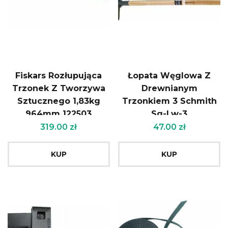
Fiskars Rozłupująca
Łopata Węglowa Z
Trzonek Z Tworzywa
Drewnianym
Sztucznego 1,83kg
Trzonkiem 3 Schmith
964mm 122503
Sg-Lw-3
319.00
zł
47.00
zł
KUP
KUP