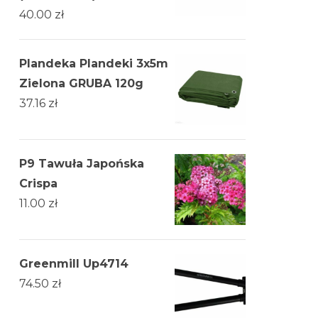
40.00
zł
Plandeka Plandeki 3x5m
Zielona GRUBA 120g
37.16
zł
P9 Tawuła Japońska
Crispa
11.00
zł
Greenmill Up4714
74.50
zł