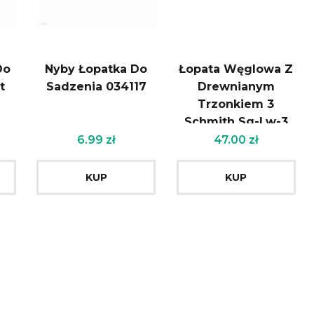
Do
Nyby Łopatka Do
Łopata Węglowa Z
t
Sadzenia 034117
Drewnianym
Trzonkiem 3
Schmith Sg-Lw-3
6.99
zł
47.00
zł
KUP
KUP