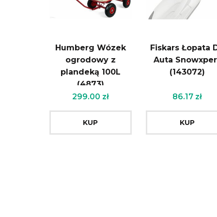
Humberg Wózek
Fiskars Łopata 
ogrodowy z
Auta Snowxper
plandeką 100L
(143072)
(4873)
299.00
zł
86.17
zł
KUP
KUP