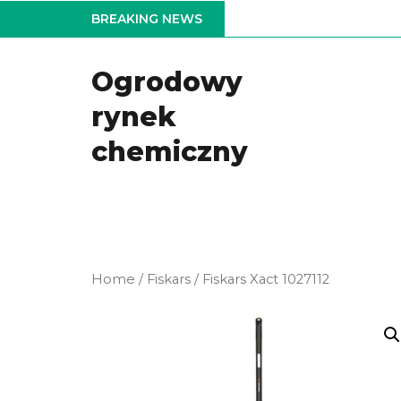
Skip
BREAKING NEWS
to
the
Ogrodowy
content
rynek
chemiczny
Home
/
Fiskars
/ Fiskars Xact 1027112