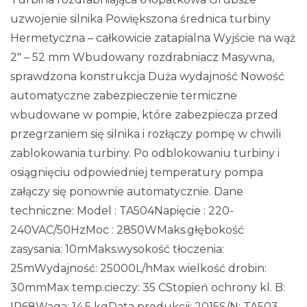
uzwojenie silnika Powiększona średnica turbiny
Hermetyczna – całkowicie zatapialna Wyjście na wąż
2″ – 52 mm Wbudowany rozdrabniacz Masywna,
sprawdzona konstrukcja Duża wydajność Nowość
automatyczne zabezpieczenie termiczne
wbudowane w pompie, które zabezpiecza przed
przegrzaniem się silnika i rozłączy pompę w chwili
zablokowania turbiny. Po odblokowaniu turbiny i
osiągnięciu odpowiedniej temperatury pompa
załączy się ponownie automatycznie. Dane
techniczne: Model : TA504Napięcie : 220-
240VAC/50HzMoc : 2850WMaks.głębokość
zasysania: 10mMaks.wysokość tłoczenia:
25mWydajność: 25000L/hMax wielkość drobin:
30mmMax temp.cieczy: 35 CStopień ochrony kl. B:
IP68Waga: 14,5 kgData produkcji: 2015S/N: TA503-