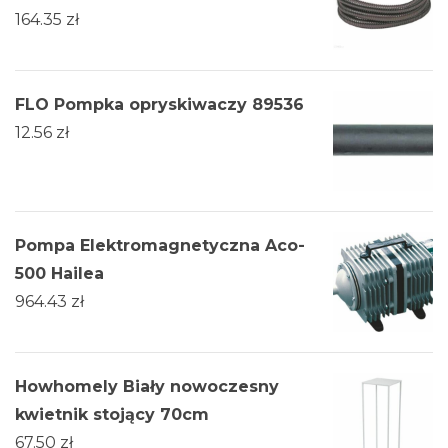
164.35
zł
FLO Pompka opryskiwaczy 89536
12.56
zł
Pompa Elektromagnetyczna Aco-
500 Hailea
964.43
zł
Howhomely Biały nowoczesny
kwietnik stojący 70cm
67.50
zł