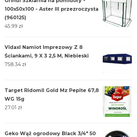
Grindi Szklarnia na pomidory -
100x50x100 - Aster III przezroczysta
(960125)
45.99
zł
Vidaxl Namiot Imprezowy Z 8
Ściankami, 9 X 3 2,5 M, Niebieski
758.34
zł
Target Ridomil Gold Mz Pepite 67,8
WG 15g
27.01
zł
Geko Wąż ogrodowy Black 3/4" 50