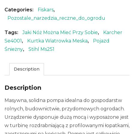
Categories:
Fiskars
,
Pozostale_narzedzia_reczne_do_ogrodu
Tags:
Jaki Nóż Można Mieć Przy Sobie
,
Karcher
Se4001
,
Kurtka Wiatrowka Meska
,
Pojazd
Śnieżny
,
Stihl Ms251
Description
Description
Masywna, solidna pompa idealna do gospodarstw
rolnych, budownictwie, przydomowych ogrodach.
Urządzenie dysponuje dużą mocą i wyposażone jest
w turbinę rozdrabniającą z profilowanymi łopatkami,
zaostrzonymi na końcach. Pompa jest całkowicie