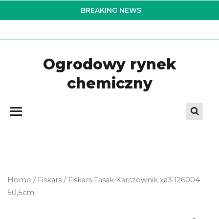
Skip
BREAKING NEWS
to
the
content
Ogrodowy rynek
chemiczny
Home
/
Fiskars
/ Fiskars Tasak Karczownik xa3 126004
50,5cm