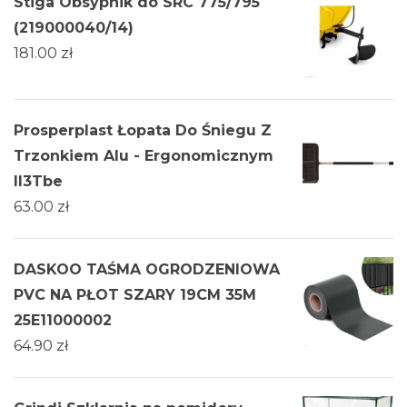
Stiga Obsypnik do SRC 775/795
(219000040/14)
181.00
zł
Prosperplast Łopata Do Śniegu Z
Trzonkiem Alu - Ergonomicznym
Il3Tbe
63.00
zł
DASKOO TAŚMA OGRODZENIOWA
PVC NA PŁOT SZARY 19CM 35M
25E11000002
64.90
zł