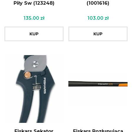
Piły Sw (123248)
(1001616)
135.00
zł
103.00
zł
KUP
KUP
Fiskars Sekator
Fiskars Rozłupująca