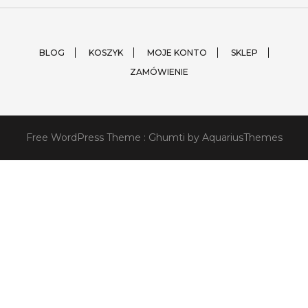
BLOG
KOSZYK
MOJE KONTO
SKLEP
ZAMÓWIENIE
Free WordPress Theme :
Ghumti
by AquariusThemes