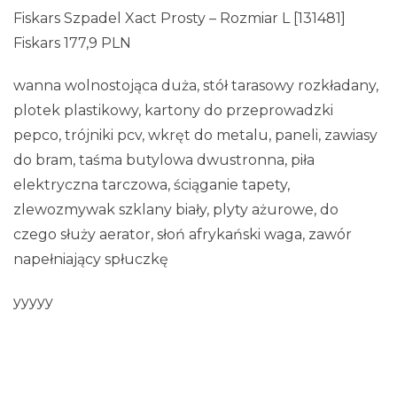
Fiskars Szpadel Xact Prosty – Rozmiar L [131481]
Fiskars 177,9 PLN
wanna wolnostojąca duża, stół tarasowy rozkładany,
plotek plastikowy, kartony do przeprowadzki
pepco, trójniki pcv, wkręt do metalu, paneli, zawiasy
do bram, taśma butylowa dwustronna, piła
elektryczna tarczowa, ściąganie tapety,
zlewozmywak szklany biały, plyty ażurowe, do
czego służy aerator, słoń afrykański waga, zawór
napełniający spłuczkę
yyyyy