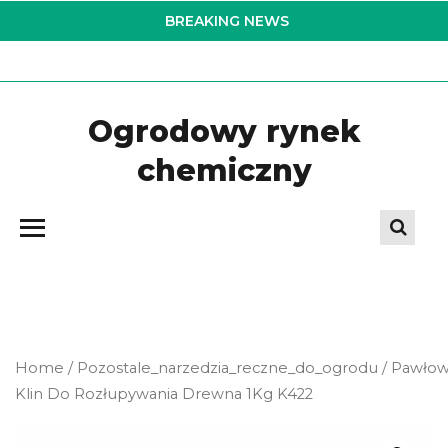
Skip
BREAKING NEWS
to
the
content
Ogrodowy rynek
chemiczny
Home
/
Pozostale_narzedzia_reczne_do_ogrodu
/ Pawłow
Klin Do Rozłupywania Drewna 1Kg K422