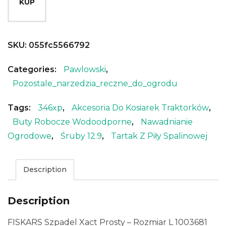
KUP
SKU:
055fc5566792
Categories:
Pawlowski
,
Pozostale_narzedzia_reczne_do_ogrodu
Tags:
346xp
,
Akcesoria Do Kosiarek Traktorków
,
Buty Robocze Wodoodporne
,
Nawadnianie
Ogrodowe
,
Śruby 12.9
,
Tartak Z Piły Spalinowej
Description
Description
FISKARS Szpadel Xact Prosty – Rozmiar L 1003681