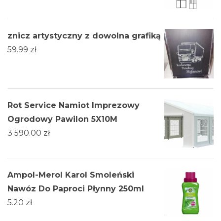
znicz artystyczny z dowolna grafiką
59.99
zł
Rot Service Namiot Imprezowy
Ogrodowy Pawilon 5X10M
3 590.00
zł
Ampol-Merol Karol Smoleński
Nawóz Do Paproci Płynny 250ml
5.20
zł