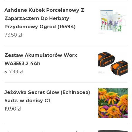
Ashdene Kubek Porcelanowy Z
Zaparzaczem Do Herbaty
Przydomowy Ogród (16594)
73.50
zł
Zestaw Akumulatorów Worx
WA3553.2 4Ah
517.99
zł
Jeżówka Secret Glow (Echinacea)
Sadz. w donicy C1
19.90
zł