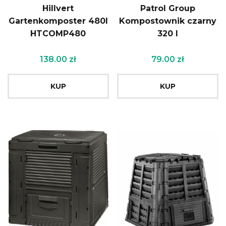
Hillvert
Patrol Group
Gartenkomposter 480l
Kompostownik czarny
HTCOMP480
320 l
138.00
zł
79.00
zł
KUP
KUP