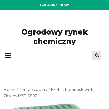
Skip
BREAKING NEWS
to
the
content
Ogrodowy rynek
chemiczny
Home
/
Kompostowniki
/ Ekobat Kompostownik
Zielony IKST-380Z