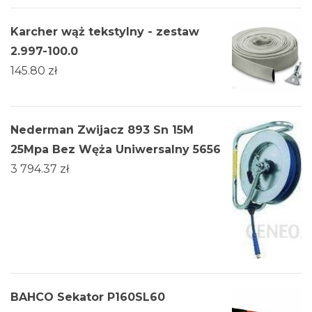
Karcher wąż tekstylny - zestaw
2.997-100.0
145.80
zł
Nederman Zwijacz 893 Sn 15M
25Mpa Bez Węża Uniwersalny 5656
3 794.37
zł
BAHCO Sekator P160SL60