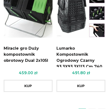
Miracle gro Duży
Lumarko
kompostownik
Kompostownik
obrotowy Dual 2x105l
Ogrodowy Czarny
93,3X93,3X113 Cm 740
L
459.00
zł
491.80
zł
KUP
KUP