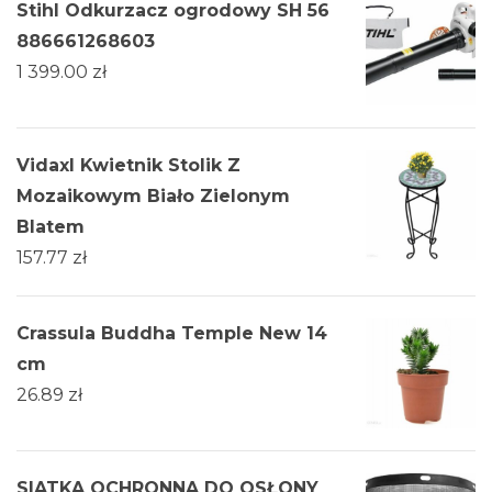
Stihl Odkurzacz ogrodowy SH 56
886661268603
1 399.00
zł
Vidaxl Kwietnik Stolik Z
Mozaikowym Biało Zielonym
Blatem
157.77
zł
Crassula Buddha Temple New 14
cm
26.89
zł
SIATKA OCHRONNA DO OSŁONY