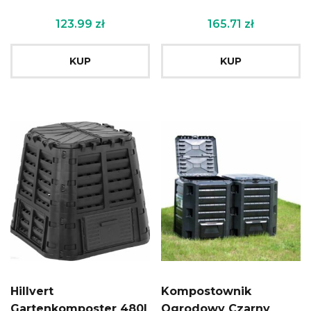
123.99
zł
165.71
zł
KUP
KUP
Hillvert
Kompostownik
Gartenkomposter 480l
Ogrodowy Czarny