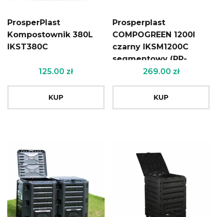
ProsperPlast
Prosperplast
Kompostownik 380L
COMPOGREEN 1200l
IKST380C
czarny IKSM1200C
segmentowy (PP-
19543)
125.00
zł
269.00
zł
KUP
KUP