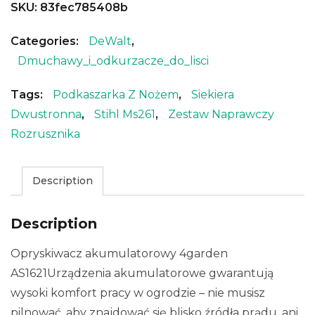
SKU:
83fec785408b
Categories:
DeWalt
,
Dmuchawy_i_odkurzacze_do_lisci
Tags:
Podkaszarka Z Nożem
,
Siekiera
Dwustronna
,
Stihl Ms261
,
Zestaw Naprawczy
Rozrusznika
Description
Description
Opryskiwacz akumulatorowy 4garden
AS1621Urządzenia akumulatorowe gwarantują
wysoki komfort pracy w ogrodzie – nie musisz
pilnować, aby znajdować się blisko źródła prądu, ani