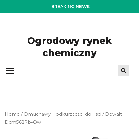
Skip
BREAKING NEWS
to
the
content
Ogrodowy rynek
chemiczny
Home
/
Dmuchawy_i_odkurzacze_do_lisci
/ Dewalt
Dcm562Pb-Qw