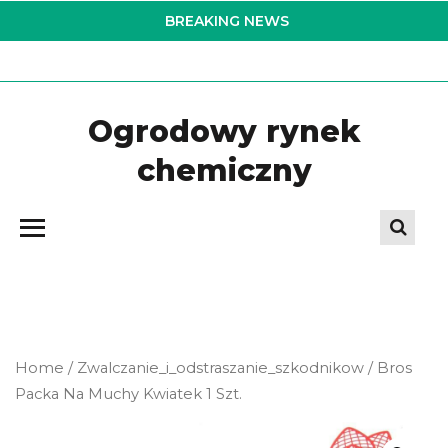
Skip
BREAKING NEWS
to
the
content
Ogrodowy rynek
chemiczny
Home
/
Zwalczanie_i_odstraszanie_szkodnikow
/ Bros
Packa Na Muchy Kwiatek 1 Szt.