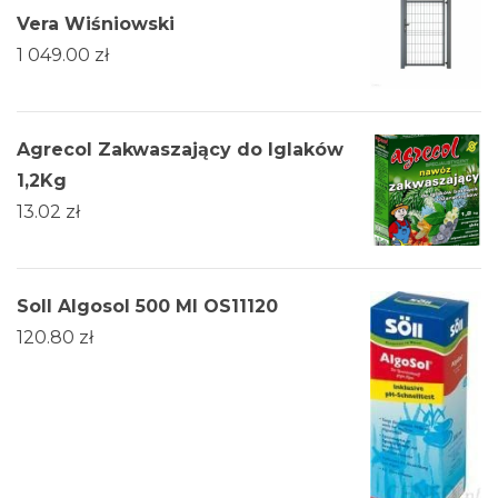
Vera Wiśniowski
1 049.00
zł
Agrecol Zakwaszający do Iglaków
1,2Kg
13.02
zł
Soll Algosol 500 Ml OS11120
120.80
zł