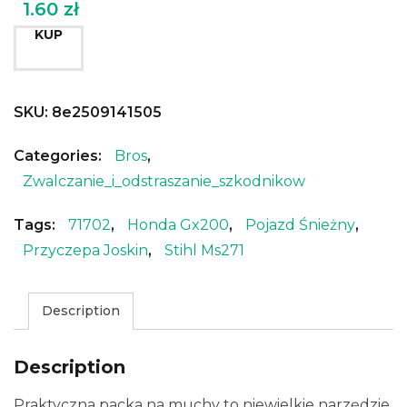
1.60
zł
KUP
SKU:
8e2509141505
Categories:
Bros
,
Zwalczanie_i_odstraszanie_szkodnikow
Tags:
71702
,
Honda Gx200
,
Pojazd Śnieżny
,
Przyczepa Joskin
,
Stihl Ms271
Description
Description
Praktyczna packa na muchy to niewielkie narzędzie