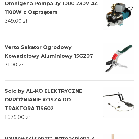
Omnigena Pompa Jy 1000 230V Ac
1100W z Osprzętem
349.00
zł
Verto Sekator Ogrodowy
Kowadełowy Aluminiowy 15G207
31.00
zł
Solo by AL-KO ELEKTRYCZNE
OPRÓŻNIANIE KOSZA DO
TRAKTORA 119602
1 579.00
zł
Pawłowski Łopata Wzmocniona Z