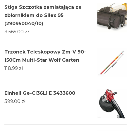
Stiga Szczotka zamiatająca ze
zbiornikiem do Silex 95
(290950040/10)
3 565.00
zł
Trzonek Teleskopowy Zm-V 90-
150Cm Multi-Star Wolf Garten
118.99
zł
Einhell Ge-Cl36Li E 3433600
399.00
zł