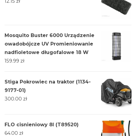
12.15
zł
Mosquito Buster 6000 Urządzenie
owadobójcze UV Promieniowanie
nadfioletowe długofalowe 18 W
159.99
zł
Stiga Pokrowiec na traktor (1134-
9177-01)
300.00
zł
FLO cisnieniowy 8l (T89520)
64.00
zł