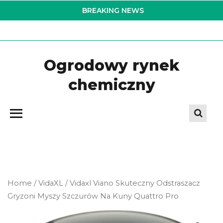
Skip
BREAKING NEWS
to
the
content
Ogrodowy rynek
chemiczny
Home
/
VidaXL
/ Vidaxl Viano Skuteczny Odstraszacz
Gryzoni Myszy Szczurów Na Kuny Quattro Pro