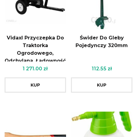
Vidaxl Przyczepka Do
Świder Do Gleby
Traktorka
Pojedynczy 320mm
Ogrodowego,
Odchylana, Ładowność
300 Kg
1 271.00
zł
112.55
zł
KUP
KUP