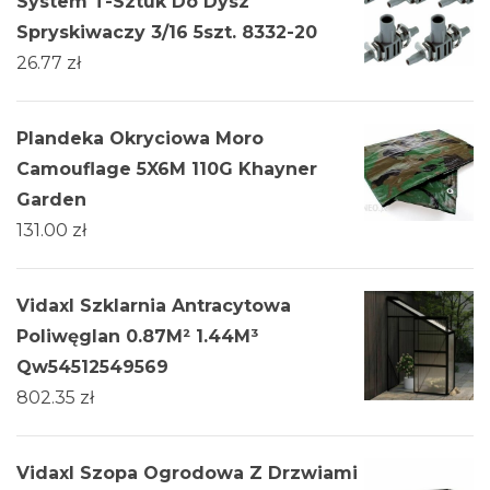
System T-Sztuk Do Dysz
Spryskiwaczy 3/16 5szt. 8332-20
26.77
zł
Plandeka Okryciowa Moro
Camouflage 5X6M 110G Khayner
Garden
131.00
zł
Vidaxl Szklarnia Antracytowa
Poliwęglan 0.87M² 1.44M³
Qw54512549569
802.35
zł
Vidaxl Szopa Ogrodowa Z Drzwiami