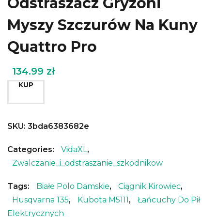
Odstraszacz Gryzoni
Myszy Szczurów Na Kuny
Quattro Pro
134.99
zł
KUP
SKU:
3bda6383682e
Categories:
VidaXL
,
Zwalczanie_i_odstraszanie_szkodnikow
Tags:
Białe Polo Damskie
,
Ciągnik Kirowiec
,
Husqvarna 135
,
Kubota M5111
,
Łańcuchy Do Pił
Elektrycznych