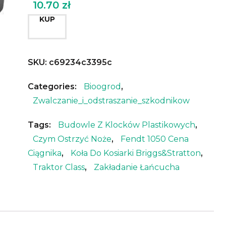
10.70
zł
KUP
SKU:
c69234c3395c
Categories:
Bioogrod
,
Zwalczanie_i_odstraszanie_szkodnikow
Tags:
Budowle Z Klocków Plastikowych
,
Czym Ostrzyć Noże
,
Fendt 1050 Cena
Ciągnika
,
Koła Do Kosiarki Briggs&stratton
,
Traktor Class
,
Zakładanie Łańcucha