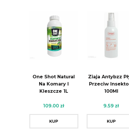
One Shot Natural
Ziaja Antybzz P
Na Komary I
Przeciw Insekt
Kleszcze 1L
100Ml
109.00
zł
9.59
zł
KUP
KUP