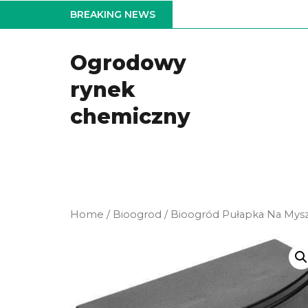
Skip
BREAKING NEWS
to
the
Ogrodowy
content
rynek
chemiczny
Home
/
Bioogrod
/ Bioogród Pułapka Na Mys