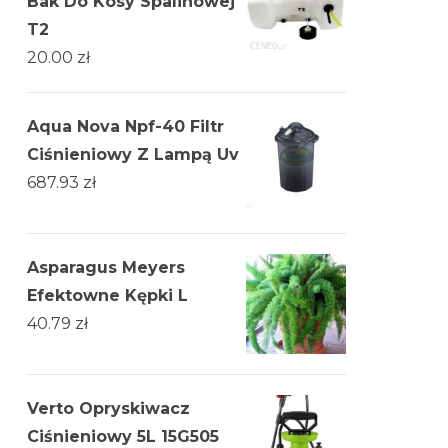
Bak Do Kosy Spalinowej
T2
20.00
zł
Aqua Nova Npf-40 Filtr
Ciśnieniowy Z Lampą Uv
687.93
zł
Asparagus Meyers
Efektowne Kępki L
40.79
zł
Verto Opryskiwacz
Ciśnieniowy 5L 15G505