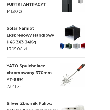
FURTKI ANTRACYT
141.90
zł
Solar Namiot
Ekspresowy Handlowy
H45 3X3 34Kg
1 705.00
zł
YATO Spulchniacz
chromowany 370mm
YT-8891
23.41
zł
Silver Zbiornik Paliwa