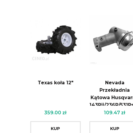
Texas koła 12″
Nevada
Przekładnia
Kątowa Husqvar
143Rii/236R/531R
(100118)
359.00
zł
109.47
zł
KUP
KUP