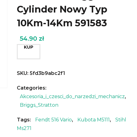
Cylinder Nowy Typ
10Km-14Km 591583
54.90
zł
KUP
SKU:
5fd3b9abc2f1
Categories:
Akcesoria_i_czesci_do_narzedzi_mechanicz
,
Briggs_Stratton
Tags:
Fendt 516 Vario
,
Kubota M5111
,
Stihl
Ms271