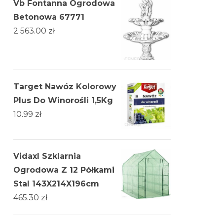
Vb Fontanna Ogrodowa
Betonowa 67771
2 563.00
zł
Target Nawóz Kolorowy
Plus Do Winorośli 1,5Kg
10.99
zł
Vidaxl Szklarnia
Ogrodowa Z 12 Półkami
Stal 143X214X196cm
465.30
zł
96031