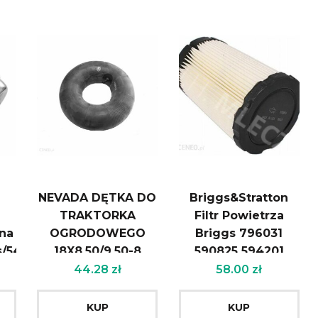
NEVADA DĘTKA DO
Briggs&Stratton
TRAKTORKA
Filtr Powietrza
na
OGRODOWEGO
Briggs 796031
s/543Rs
18X8.50/9.50-8
590825 594201
(TR13)
Orygin
44.28
zł
58.00
zł
5913345908255942017
KUP
KUP