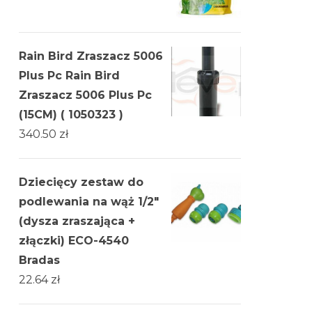
Rain Bird Zraszacz 5006
Plus Pc Rain Bird
Zraszacz 5006 Plus Pc
(15CM) ( 1050323 )
340.50
zł
Dziecięcy zestaw do
podlewania na wąż 1/2"
(dysza zraszająca +
złączki) ECO-4540
Bradas
22.64
zł