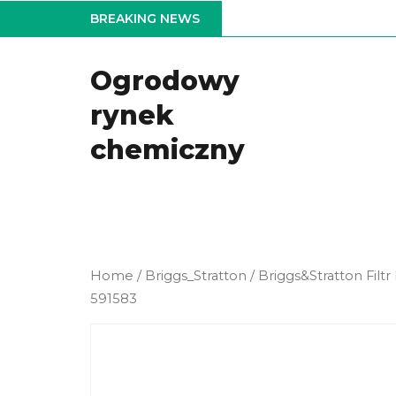
Skip
BREAKING NEWS
to
the
Ogrodowy
content
rynek
chemiczny
Home
/
Briggs_Stratton
/ Briggs&Stratton Fil
591583