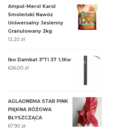
Ampol-Merol Karol
Smoleński Nawóz
Uniwersalny Jesienny
Granulowany 2kg
12.20
zł
Ibo Dambat 3"Ti 37 1,1Kw
636.00
zł
AGLAONEMA STAR PINK
PIĘKNA RÓŻOWA
BŁYSZCZĄCA
67.90
zł