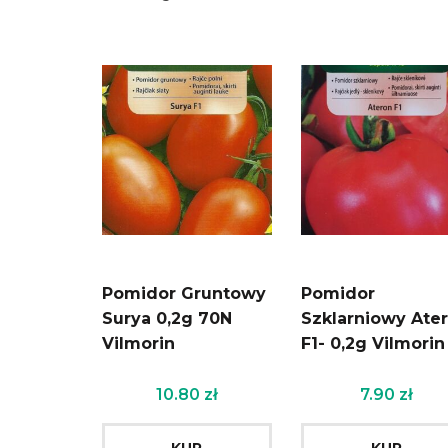
Pomidor Gruntowy
Pomidor
Surya 0,2g 70N
Szklarniowy Ate
Vilmorin
F1- 0,2g Vilmorin
10.80
zł
7.90
zł
KUP
KUP