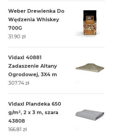
Weber Drewienka Do
Wędzenia Whiskey
700G
31.90
zł
Vidaxl 40881
Zadaszenie Altany
Ogrodowej, 3X4 m
307.74
zł
Vidaxl Plandeka 650
g/m², 2 x 3 m, szara
43808
166.81
zł