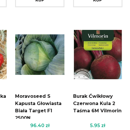
yka
Moravoseed S
Burak Ćwikłowy
1
Kapusta Głowiasta
Czerwona Kula 2
Biała Target F1
Taśma 6M Vilmorin
2500N
96.40
zł
5.95
zł