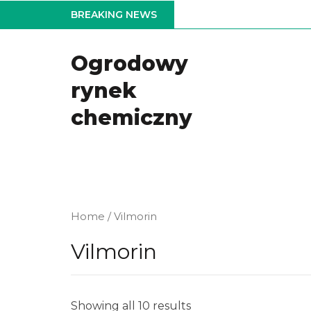
Skip
BREAKING NEWS
to
the
Ogrodowy
content
rynek
chemiczny
Home
/ Vilmorin
Vilmorin
Showing all 10 results