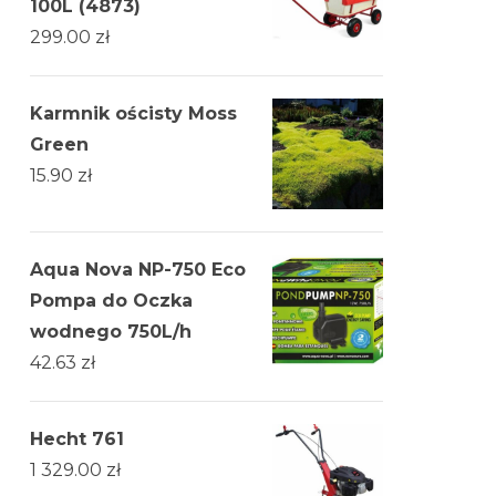
100L (4873)
299.00
zł
Karmnik ościsty Moss
Green
15.90
zł
Aqua Nova NP-750 Eco
Pompa do Oczka
wodnego 750L/h
42.63
zł
Hecht 761
1 329.00
zł