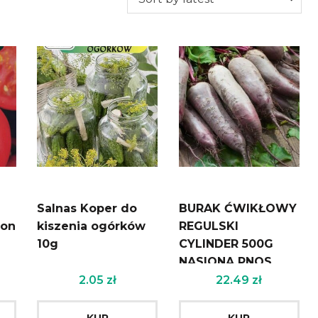
Salnas Koper do
BURAK ĆWIKŁOWY
ron
kiszenia ogórków
REGULSKI
10g
CYLINDER 500G
NASIONA PNOS
2.05
zł
22.49
zł
KUP
KUP