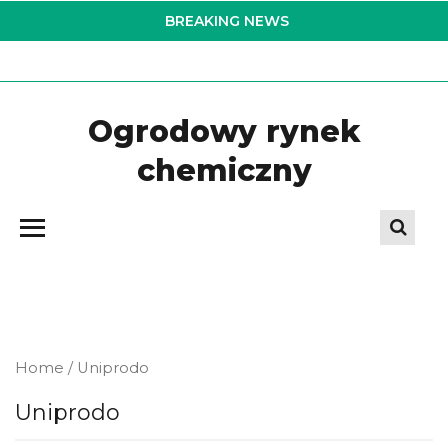
Skip
BREAKING NEWS
to
the
content
Ogrodowy rynek
chemiczny
Home
/ Uniprodo
Uniprodo