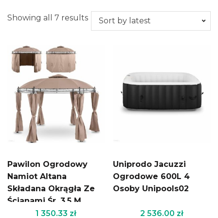
Showing all 7 results
Pawilon Ogrodowy
Uniprodo Jacuzzi
Namiot Altana
Ogrodowe 600L 4
Składana Okrągła Ze
Osoby Unipools02
Ścianami Śr. 3.5 M
Beżowa
1 350.33
zł
2 536.00
zł