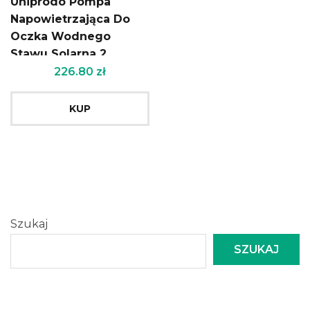
Uniprodo Pompa
Napowietrzająca Do
Oczka Wodnego
Stawu Solarna 2
Kamienie
226.80
zł
Napowietrzające
200L/H 1.35W
KUP
Szukaj
SZUKAJ