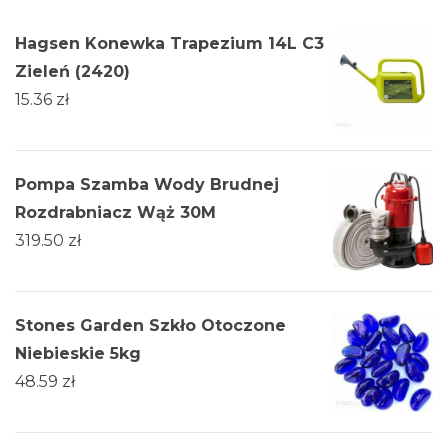
Hagsen Konewka Trapezium 14L C3
Zieleń (2420)
15.36
zł
Pompa Szamba Wody Brudnej
Rozdrabniacz Wąż 30M
319.50
zł
Stones Garden Szkło Otoczone
Niebieskie 5kg
48.59
zł