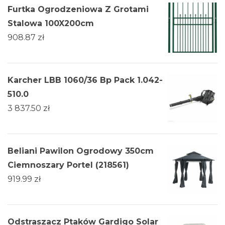
Furtka Ogrodzeniowa Z Grotami
Stalowa 100X200cm
908.87
zł
Karcher LBB 1060/36 Bp Pack 1.042-
510.0
3 837.50
zł
Beliani Pawilon Ogrodowy 350cm
Ciemnoszary Portel (218561)
919.99
zł
Odstraszacz Ptaków Gardigo Solar