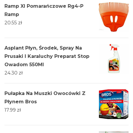
Ramp Xl Pomarańczowe Rg4-P
Ramp
20.55
zł
Asplant Płyn, Środek, Spray Na
Prusaki I Karaluchy Preparat Stop
Owadom 550Ml
24.30
zł
Pułapka Na Muszki Owocówki Z
Płynem Bros
17.99
zł