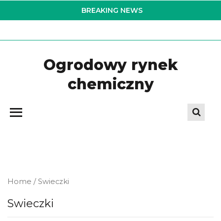
Skip
BREAKING NEWS
to
the
content
Ogrodowy rynek
chemiczny
Home
/ Swieczki
Swieczki