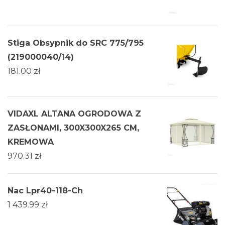
Stiga Obsypnik do SRC 775/795
(219000040/14)
181.00
zł
VIDAXL ALTANA OGRODOWA Z
ZASŁONAMI, 300X300X265 CM,
KREMOWA
970.31
zł
Nac Lpr40-118-Ch
1 439.99
zł