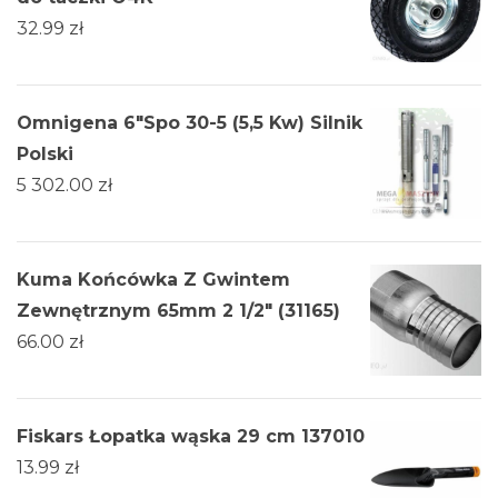
32.99
zł
Omnigena 6"Spo 30-5 (5,5 Kw) Silnik
Polski
5 302.00
zł
Kuma Końcówka Z Gwintem
Zewnętrznym 65mm 2 1/2" (31165)
66.00
zł
Fiskars Łopatka wąska 29 cm 137010
13.99
zł