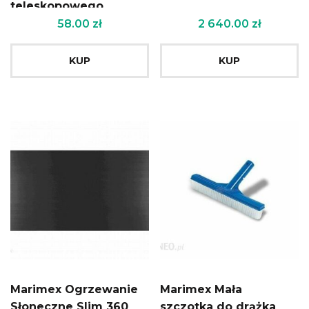
teleskopowego
10961009
58.00
zł
2 640.00
zł
KUP
KUP
Marimex Ogrzewanie
Marimex Mała
Słoneczne Slim 360
szczotka do drążka