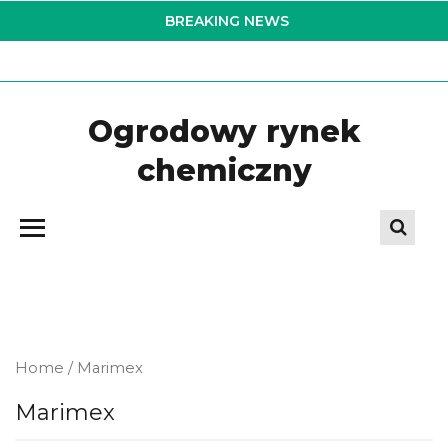
Skip
BREAKING NEWS
to
the
content
Ogrodowy rynek
chemiczny
Home
/ Marimex
Marimex