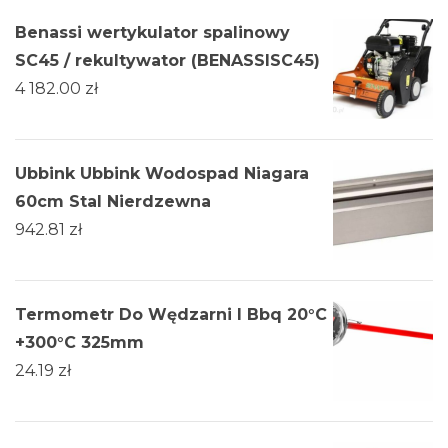
Benassi wertykulator spalinowy
SC45 / rekultywator (BENASSISC45)
4 182.00
zł
Ubbink Ubbink Wodospad Niagara
60cm Stal Nierdzewna
942.81
zł
Termometr Do Wędzarni I Bbq 20°C
+300°C 325mm
24.19
zł