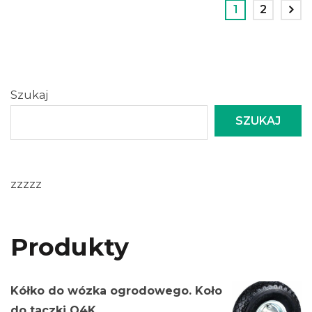
1
2
Szukaj
SZUKAJ
zzzzz
Produkty
Kółko do wózka ogrodowego. Koło
do taczki O4K