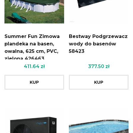
Summer Fun Zimowa
Bestway Podgrzewacz
plandeka na basen,
wody do basenów
owalna, 625 cm, PVC,
58423
zielona 426463
411.64
zł
377.50
zł
KUP
KUP