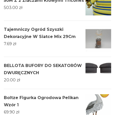
50M Z 2 Zlaczami Klowymi Tricoflex
503.00
zł
Tajemniczy Ogród Szyszki
Dekoracyjne W Siatce Mix 29Cm
7.69
zł
BELLOTA BUFORY DO SEKATORÓW
DWURĘCZNYCH
20.00
zł
Boltze Figurka Ogrodowa Pelikan
Wzór 1
69.90
zł