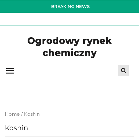
Skip
BREAKING NEWS
to
the
content
Ogrodowy rynek
chemiczny
Home
/ Koshin
Koshin