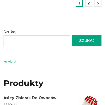
1
2
Szukaj
SZUKAJ
brelok
Produkty
Axley Zbierak Do Owoców
12.99
zł