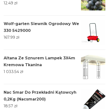
12.49
zł
Wolf-garten Siewnik Ogrodowy We
330 5429000
167.99
zł
Altana Ze Sznurem Lampek 3X4m
Kremowa Tkanina
1 033.54
zł
Nac Smar Do Przekładni Kątowcyh
0,2Kg (Nacsmar200)
18.57
zł