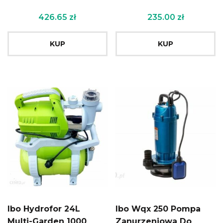
426.65
zł
235.00
zł
KUP
KUP
Ibo Hydrofor 24L
Ibo Wqx 250 Pompa
Multi-Garden 1000
Zanurzeniowa Do