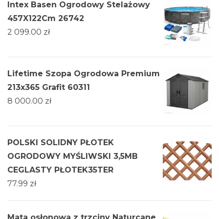
Intex Basen Ogrodowy Stelażowy
457X122Cm 26742
2 099.00
zł
Lifetime Szopa Ogrodowa Premium
213x365 Grafit 60311
8 000.00
zł
POLSKI SOLIDNY PŁOTEK
OGRODOWY MYŚLIWSKI 3,5MB
CEGLASTY PŁOTEK35TER
77.99
zł
Mata osłonowa z trzciny Naturcane