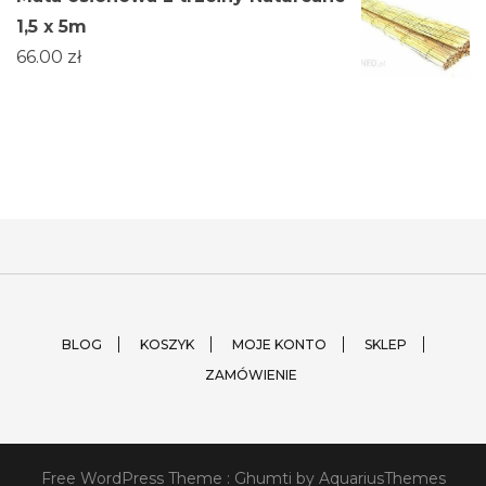
1,5 x 5m
66.00
zł
BLOG
KOSZYK
MOJE KONTO
SKLEP
ZAMÓWIENIE
Free WordPress Theme :
Ghumti
by AquariusThemes