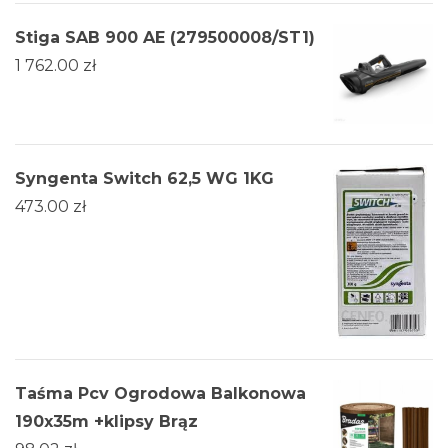
Stiga SAB 900 AE (279500008/ST1)
1 762.00
zł
Syngenta Switch 62,5 WG 1KG
473.00
zł
Taśma Pcv Ogrodowa Balkonowa
190x35m +klipsy Brąz