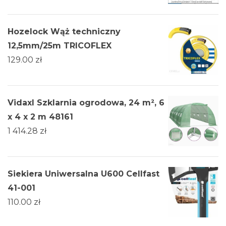
Hozelock Wąż techniczny
12,5mm/25m TRICOFLEX
129.00
zł
Vidaxl Szklarnia ogrodowa, 24 m², 6
x 4 x 2 m 48161
1 414.28
zł
Siekiera Uniwersalna U600 Cellfast
41-001
110.00
zł