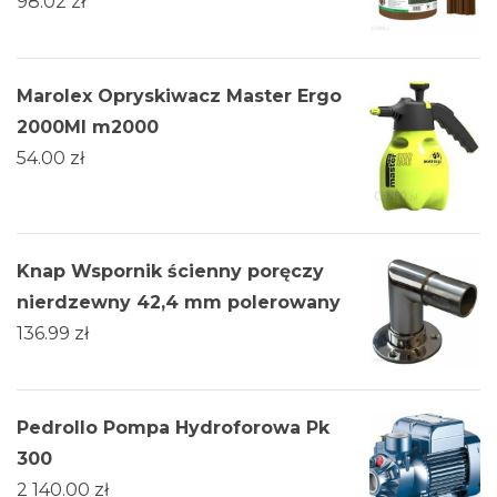
98.02
zł
Marolex Opryskiwacz Master Ergo
2000Ml m2000
54.00
zł
Knap Wspornik ścienny poręczy
nierdzewny 42,4 mm polerowany
136.99
zł
Pedrollo Pompa Hydroforowa Pk
300
2 140.00
zł