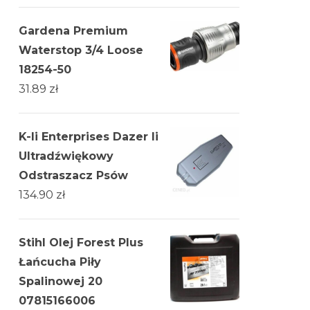
Gardena Premium
Waterstop 3/4 Loose
18254-50
31.89
zł
K-Ii Enterprises Dazer Ii
Ultradźwiękowy
Odstraszacz Psów
134.90
zł
Stihl Olej Forest Plus
Łańcucha Piły
Spalinowej 20
07815166006