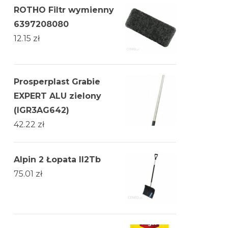
ROTHO Filtr wymienny
6397208080
12.15
zł
Prosperplast Grabie
EXPERT ALU zielony
(IGR3AG642)
42.22
zł
Alpin 2 Łopata Il2Tb
75.01
zł