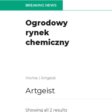
Skip
BREAKING NEWS
to
the
Ogrodowy
content
rynek
chemiczny
Home
/ Artgeist
Artgeist
Showing all 2 results