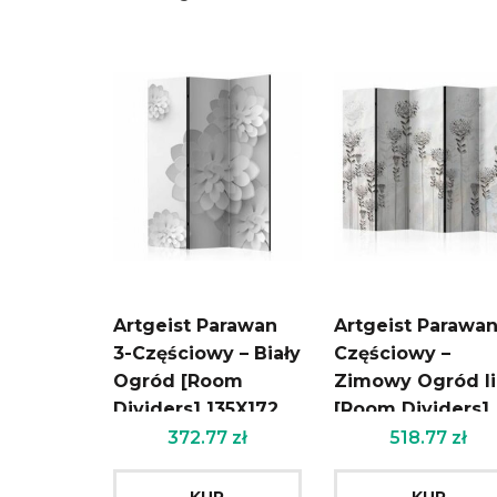
Artgeist Parawan
Artgeist Parawan
3-Częściowy – Biały
Częściowy –
Ogród [Room
Zimowy Ogród Ii
Dividers] 135X172
[Room Dividers]
225X172
372.77
zł
518.77
zł
KUP
KUP