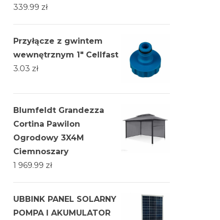
339.99
zł
Przyłącze z gwintem
wewnętrznym 1" Cellfast
3.03
zł
Blumfeldt Grandezza
Cortina Pawilon
Ogrodowy 3X4M
Ciemnoszary
1 969.99
zł
UBBINK PANEL SOLARNY
POMPA I AKUMULATOR