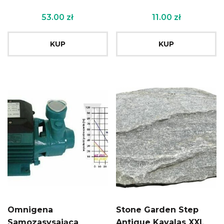
53.00
zł
11.00
zł
KUP
KUP
Omnigena
Stone Garden Step
Samozasysająca
Antique Kavalas XXL