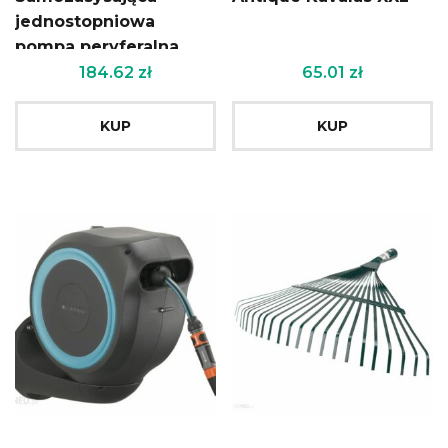
jednostopniowa
pompa peryferalna
WZ-250B
184.62
zł
65.01
zł
KUP
KUP