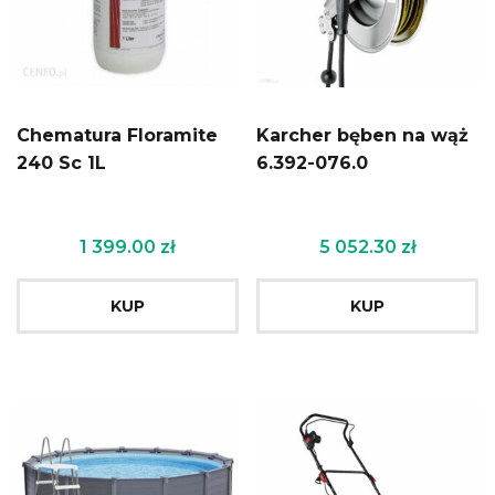
Chematura Floramite
Karcher bęben na wąż
240 Sc 1L
6.392-076.0
1 399.00
zł
5 052.30
zł
KUP
KUP