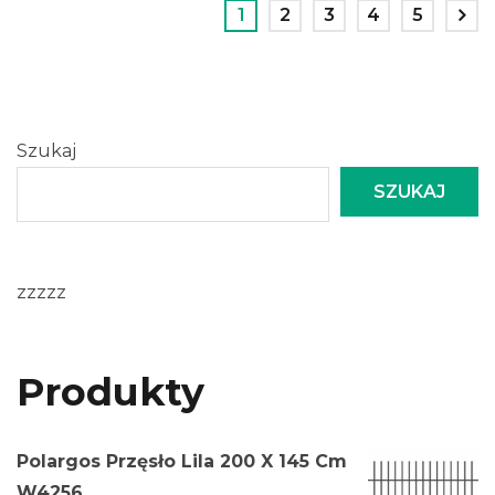
1
2
3
4
5
Szukaj
SZUKAJ
zzzzz
Produkty
Polargos Przęsło Lila 200 X 145 Cm
W4256