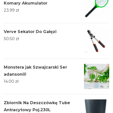
Komary Akumulator
23.99
zł
Verve Sekator Do Gałęzi
50.50
zł
Monstera jak Szwajcarski Ser
adansonii!
14.00
zł
Zbiornik Na Deszczówkę Tube
Antracytowy Poj.230L