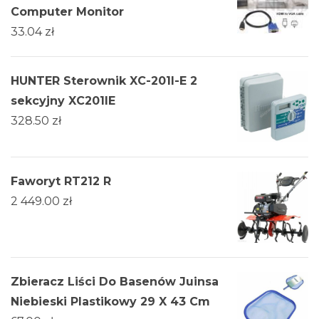
Computer Monitor
33.04
zł
HUNTER Sterownik XC-201I-E 2
sekcyjny XC201IE
328.50
zł
Faworyt RT212 R
2 449.00
zł
Zbieracz Liści Do Basenów Juinsa
Niebieski Plastikowy 29 X 43 Cm