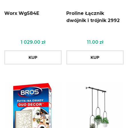
Worx Wg584E
Proline Łącznik
dwójnik i trójnik 2992
1 029.00
zł
11.00
zł
KUP
KUP