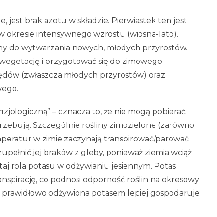
 jest brak azotu w składzie. Pierwiastek ten jest
w okresie intensywnego wzrostu (wiosna-lato).
liny do wytwarzania nowych, młodych przyrostów.
ć wegetację i przygotować się do zimowego
ędów (zwłaszcza młodych przyrostów) oraz
wego.
fizjologiczną” – oznacza to, że nie mogą pobierać
rzebują. Szczególnie rośliny zimozielone (zarówno
 temperatur w zimie zaczynają transpirować/parować
uzupełnić jej braków z gleby, ponieważ ziemia wciąż
utaj rola potasu w odżywianiu jesiennym. Potas
nspirację, co podnosi odporność roślin na okresowy
a prawidłowo odżywiona potasem lepiej gospodaruje