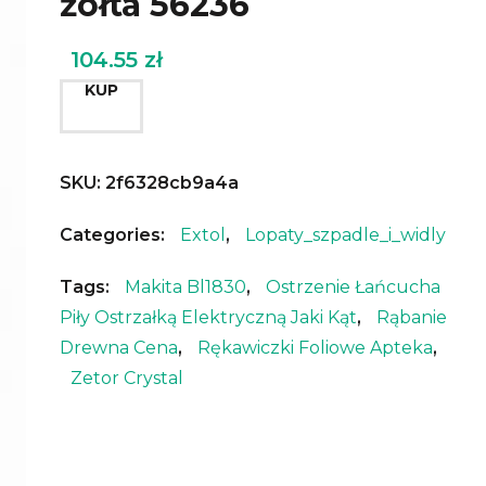
żółta 56236
104.55
zł
KUP
SKU:
2f6328cb9a4a
Categories:
Extol
,
Lopaty_szpadle_i_widly
Tags:
Makita Bl1830
,
Ostrzenie Łańcucha
Piły Ostrzałką Elektryczną Jaki Kąt
,
Rąbanie
Drewna Cena
,
Rękawiczki Foliowe Apteka
,
Zetor Crystal