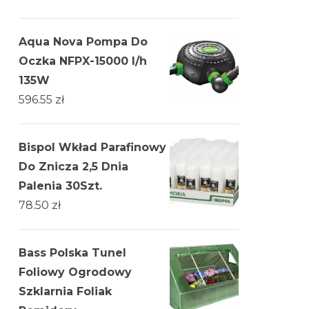
Aqua Nova Pompa Do
Oczka NFPX-15000 l/h
135W
596.55
zł
Bispol Wkład Parafinowy
Do Znicza 2,5 Dnia
Palenia 30Szt.
78.50
zł
Bass Polska Tunel
Foliowy Ogrodowy
Szklarnia Foliak