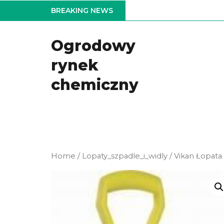
Skip
BREAKING NEWS
to
the
Ogrodowy
content
rynek
chemiczny
Home
/
Lopaty_szpadle_i_widly
/ Vikan Łopata