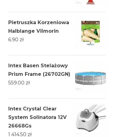
Pietruszka Korzeniowa
Halblange Vilmorin
6.90
zł
Intex Basen Stelażowy
Prism Frame (26702GN)
559.00
zł
Intex Crystal Clear
System Solinatora 12V
26668Gs
1 414.50
zł