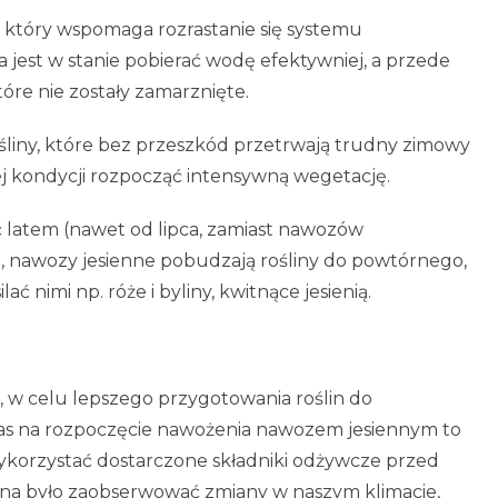
, który wspomaga rozrastanie się systemu
 jest w stanie pobierać wodę efektywniej, a przede
tóre nie zostały zamarznięte.
śliny, które bez przeszkód przetrwają trudny zimowy
j kondycji rozpocząć intensywną wegetację.
 latem (nawet od lipca, zamiast nawozów
u, nawozy jesienne pobudzają rośliny do powtórnego,
ć nimi np. róże i byliny, kwitnące jesienią.
 w celu lepszego przygotowania roślin do
as na rozpoczęcie nawożenia nawozem jesiennym to
wykorzystać dostarczone składniki odżywcze przed
żna było zaobserwować zmiany w naszym klimacie,