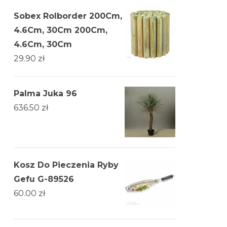
Sobex Rolborder 200Cm,
4.6Cm, 30Cm 200Cm,
4.6Cm, 30Cm
29.90
zł
Palma Juka 96
636.50
zł
Kosz Do Pieczenia Ryby
Gefu G-89526
60.00
zł