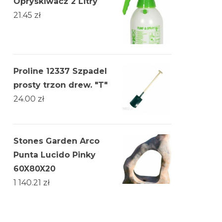
Opryskiwacz 2 Litry
21.45
zł
Proline 12337 Szpadel
prosty trzon drew. "T"
24.00
zł
Stones Garden Arco
Punta Lucido Pinky
60X80X20
1 140.21
zł