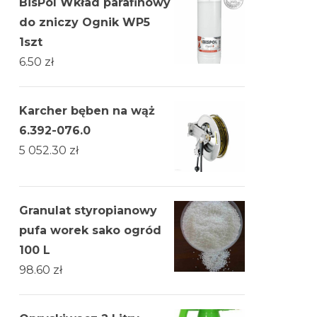
BisPol Wkład parafinowy
do zniczy Ognik WP5
1szt
6.50
zł
Karcher bęben na wąż
6.392-076.0
5 052.30
zł
Granulat styropianowy
pufa worek sako ogród
100 L
98.60
zł