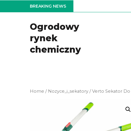
Skip
BREAKING NEWS
to
the
Ogrodowy
content
rynek
chemiczny
Home
/
Nozyce_i_sekatory
/ Verto Sekator D