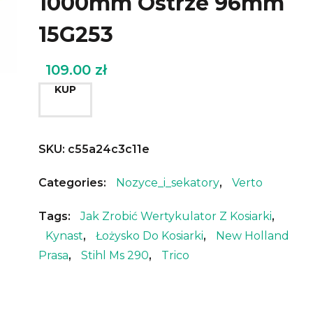
1000mm Ostrze 96mm
15G253
109.00
zł
KUP
SKU:
c55a24c3c11e
Categories:
Nozyce_i_sekatory
,
Verto
Tags:
Jak Zrobić Wertykulator Z Kosiarki
,
Kynast
,
Łożysko Do Kosiarki
,
New Holland
Prasa
,
Stihl Ms 290
,
Trico