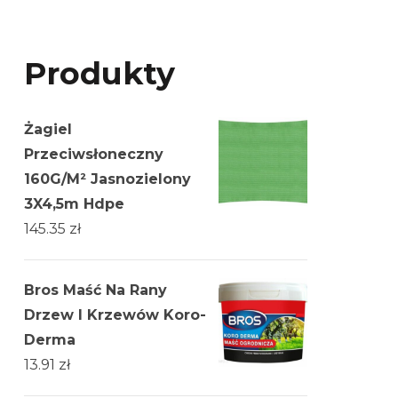
Produkty
Żagiel
Przeciwsłoneczny
160G/M² Jasnozielony
3X4,5m Hdpe
145.35
zł
Bros Maść Na Rany
Drzew I Krzewów Koro-
Derma
13.91
zł