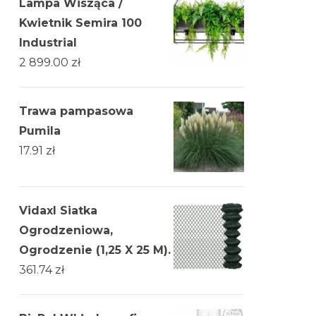
Lampa Wisząca /
Kwietnik Semira 100
Industrial
2 899.00
zł
Trawa pampasowa
Pumila
17.91
zł
Vidaxl Siatka
Ogrodzeniowa,
Ogrodzenie (1,25 X 25 M).
361.74
zł