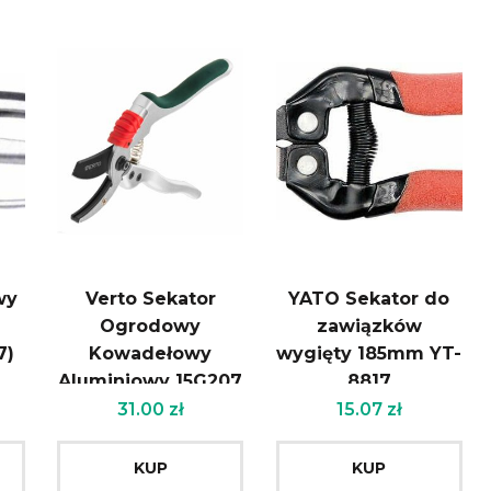
wy
Verto Sekator
YATO Sekator do
Ogrodowy
zawiązków
7)
Kowadełowy
wygięty 185mm YT-
Aluminiowy 15G207
8817
31.00
zł
15.07
zł
KUP
KUP