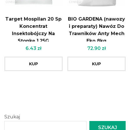
Target Mospilan 20 Sp
BIO GARDENA (nawozy
Koncentrat
i preparaty) Nawóz Do
Insektobójczy Na
Trawników Anty Mech
Stonkę 1,25G
Eko 8kg
6.43
zł
72.90
zł
KUP
KUP
Szukaj
SZUKAJ