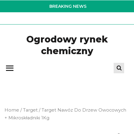
Skip
BREAKING NEWS
to
the
content
Ogrodowy rynek
chemiczny
Home
/
Target
/ Target Nawóz Do Drzew Owocowych
+ Mikroskładniki 1Kg