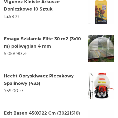
Vigonez Kleiste Arkusze
Doniczkowe 10 Sztuk
13.99
zł
Emaga Szklarnia Elite 30 m2 (3x10
m) poliwęglan 4 mm
5 058.90
zł
Hecht Opryskiwacz Plecakowy
Spalinowy (433)
759.00
zł
Exit Basen 450X122 Cm (30221510)