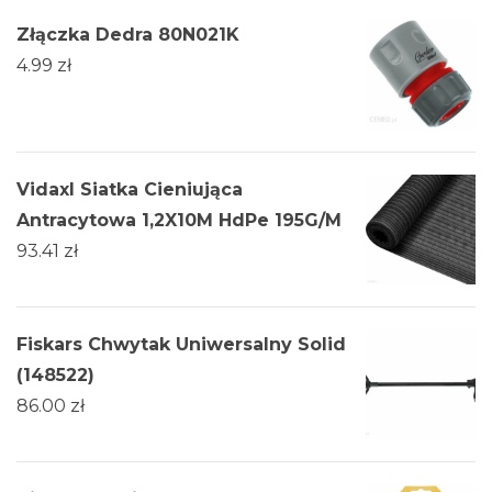
Złączka Dedra 80N021K
4.99
zł
Vidaxl Siatka Cieniująca
Antracytowa 1,2X10M HdPe 195G/M
93.41
zł
Fiskars Chwytak Uniwersalny Solid
(148522)
86.00
zł