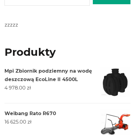
zzzzz
Produkty
Mpi Zbiornik podziemny na wodę
deszczową EcoLine II 4500L
4 978.00
zł
Weibang Rato R670
16 625.00
zł