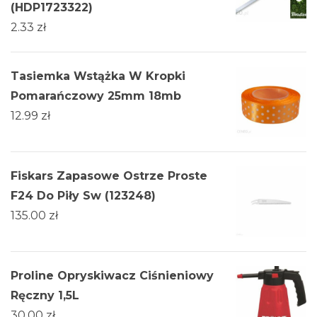
(HDP1723322)
2.33
zł
Tasiemka Wstążka W Kropki
Pomarańczowy 25mm 18mb
12.99
zł
Fiskars Zapasowe Ostrze Proste
F24 Do Piły Sw (123248)
135.00
zł
Proline Opryskiwacz Ciśnieniowy
Ręczny 1,5L
30.00
zł