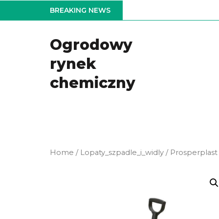
Skip
BREAKING NEWS
to
the
Ogrodowy
content
rynek
chemiczny
Home
/
Lopaty_szpadle_i_widly
/ Prosperplast 