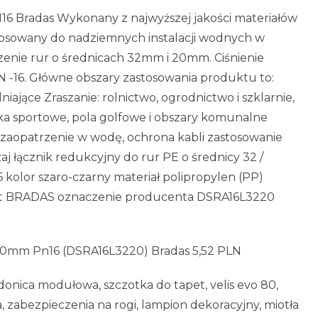
6 Bradas Wykonany z najwyższej jakości materiałów
tosowany do nadziemnych instalacji wodnych w
zenie rur o średnicach 32mm i 20mm. Ciśnienie
N -16. Główne obszary zastosowania produktu to:
ające Zraszanie: rolnictwo, ogrodnictwo i szklarnie,
ska sportowe, pola golfowe i obszary komunalne
 zaopatrzenie w wodę, ochrona kabli zastosowanie
aj łącznik redukcyjny do rur PE o średnicy 32 /
 kolor szaro-czarny materiał polipropylen (PP)
nt BRADAS oznaczenie producenta DSRA16L3220
20mm Pn16 (DSRA16L3220) Bradas 5,52 PLN
 donica modułowa, szczotka do tapet, velis evo 80,
 zabezpieczenia na rogi, lampion dekoracyjny, miotła