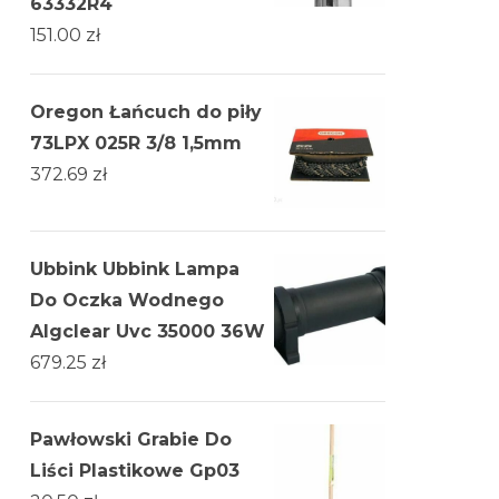
63332R4
151.00
zł
Oregon Łańcuch do piły
73LPX 025R 3/8 1,5mm
372.69
zł
Ubbink Ubbink Lampa
Do Oczka Wodnego
Algclear Uvc 35000 36W
679.25
zł
Pawłowski Grabie Do
Liści Plastikowe Gp03