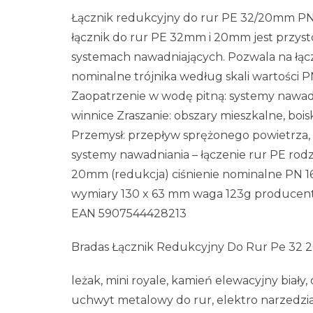
Łącznik redukcyjny do rur PE 32/20mm PN1
łącznik do rur PE 32mm i 20mm jest przys
systemach nawadniających. Pozwala na łąc
nominalne trójnika według skali wartości P
Zaopatrzenie w wodę pitną: systemy nawadni
winnice Zraszanie: obszary mieszkalne, boi
Przemysł: przepływ sprężonego powietrza,
systemy nawadniania – łączenie rur PE rodz
20mm (redukcja) ciśnienie nominalne PN 16
wymiary 130 x 63 mm waga 123g produce
EAN 5907544428213
Bradas Łącznik Redukcyjny Do Rur Pe 32 
leżak, mini royale, kamień elewacyjny biały,
uchwyt metalowy do rur, elektro narzedzia,