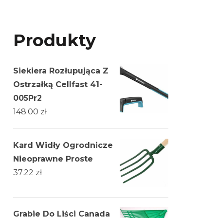
Produkty
Siekiera Rozłupująca Z
Ostrzałką Cellfast 41-
005Pr2
148.00
zł
Kard Widły Ogrodnicze
Nieoprawne Proste
37.22
zł
Grabie Do Liści Canada