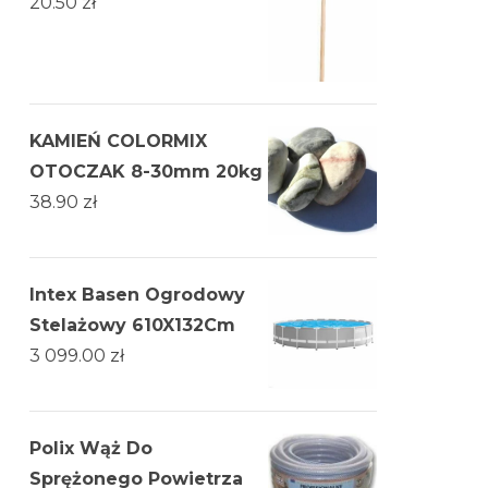
20.50
zł
KAMIEŃ COLORMIX
OTOCZAK 8-30mm 20kg
38.90
zł
Intex Basen Ogrodowy
Stelażowy 610X132Cm
3 099.00
zł
Polix Wąż Do
Sprężonego Powietrza