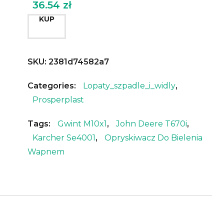
36.54
zł
KUP
SKU:
2381d74582a7
Categories:
Lopaty_szpadle_i_widly
,
Prosperplast
Tags:
Gwint M10x1
,
John Deere T670i
,
Karcher Se4001
,
Opryskiwacz Do Bielenia
Wapnem