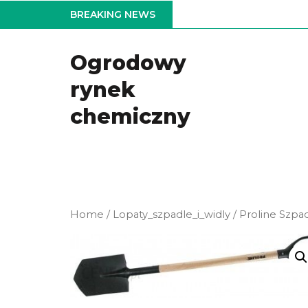
Skip
BREAKING NEWS
to
the
Ogrodowy
content
rynek
chemiczny
Home
/
Lopaty_szpadle_i_widly
/ Proline Szpa