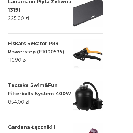
Landmann Płyta Żeliwna
13191
225.00
zł
Fiskars Sekator P83
Powerstep (F1000575)
116.90
zł
Tectake Swim&Fun
Filterballs System 400W
854.00
zł
Gardena Łączniki I