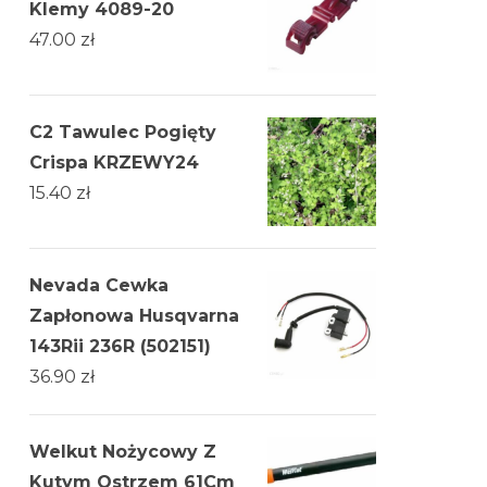
Klemy 4089-20
47.00
zł
C2 Tawulec Pogięty
Crispa KRZEWY24
15.40
zł
Nevada Cewka
Zapłonowa Husqvarna
143Rii 236R (502151)
36.90
zł
Welkut Nożycowy Z
Kutym Ostrzem 61Cm