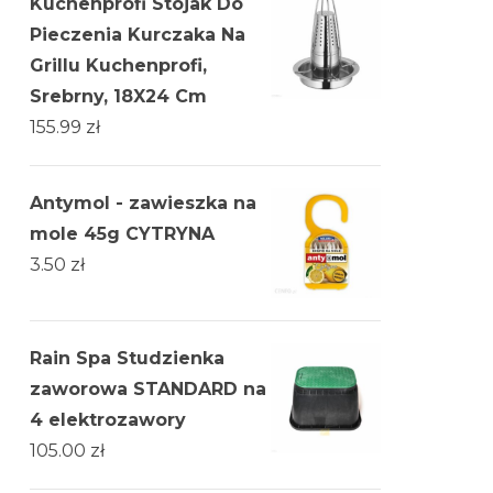
Kuchenprofi Stojak Do
Pieczenia Kurczaka Na
Grillu Kuchenprofi,
Srebrny, 18X24 Cm
155.99
zł
Antymol - zawieszka na
mole 45g CYTRYNA
3.50
zł
Rain Spa Studzienka
zaworowa STANDARD na
4 elektrozawory
105.00
zł