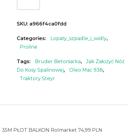
SKU:
a966f4ca0fdd
Categories:
Lopaty_szpadle_i_widly
,
Proline
Tags:
Bruder Betoniarka
,
Jak Założyć Nóż
Do Kosy Spalinowej
,
Oleo Mac 938
,
Traktory Steyr
5M PŁOT BALKON Rolmarket 74,99 PLN