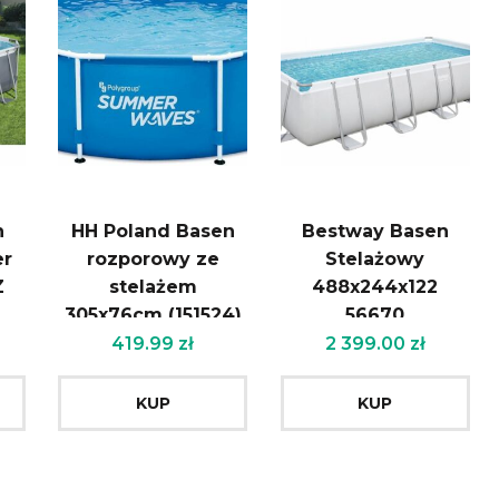
n
HH Poland Basen
Bestway Basen
er
rozporowy ze
Stelażowy
Z
stelażem
488x244x122
305x76cm (151524)
56670
m
+ pompa
419.99
zł
2 399.00
zł
KUP
KUP