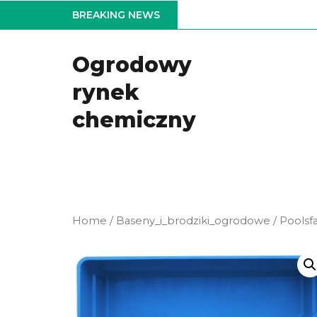
Skip
BREAKING NEWS
to
the
Ogrodowy
content
rynek
chemiczny
Home
/
Baseny_i_brodziki_ogrodowe
/ Poolsf