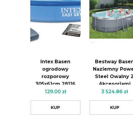
Intex Basen
Bestway Base
ogrodowy
Naziemny Pow
rozporowy
Steel Owalny 
305x61cm 28116
Akcesoriami
427X250X100c
129.00
zł
3 524.86
zł
KUP
KUP