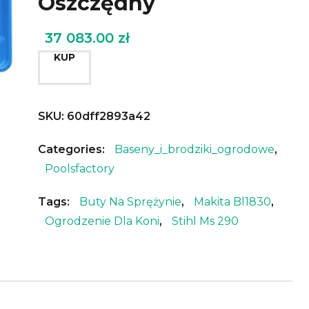
Oszczędny
37 083.00
zł
KUP
SKU:
60dff2893a42
Categories:
Baseny_i_brodziki_ogrodowe
,
Poolsfactory
Tags:
Buty Na Sprężynie
,
Makita Bl1830
,
Ogrodzenie Dla Koni
,
Stihl Ms 290