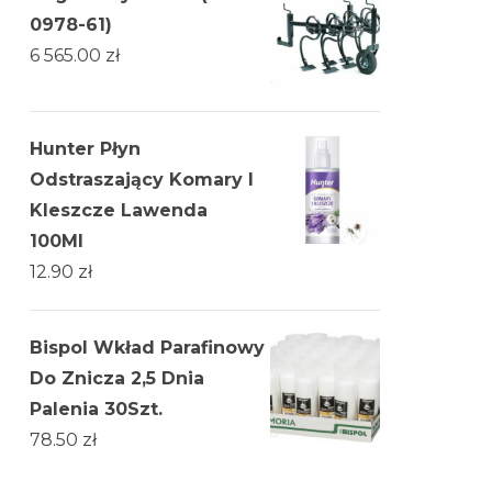
0978-61)
6 565.00
zł
Hunter Płyn
Odstraszający Komary I
Kleszcze Lawenda
100Ml
12.90
zł
Bispol Wkład Parafinowy
Do Znicza 2,5 Dnia
Palenia 30Szt.
78.50
zł