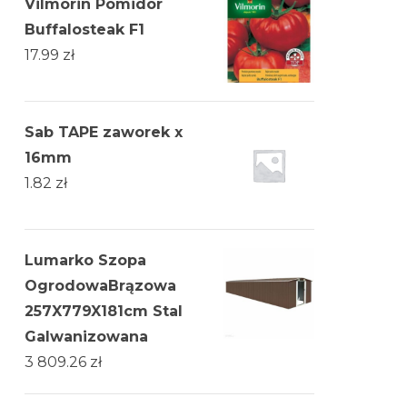
Vilmorin Pomidor
Buffalosteak F1
17.99
zł
Sab TAPE zaworek x
16mm
1.82
zł
Lumarko Szopa
OgrodowaBrązowa
257X779X181cm Stal
Galwanizowana
3 809.26
zł