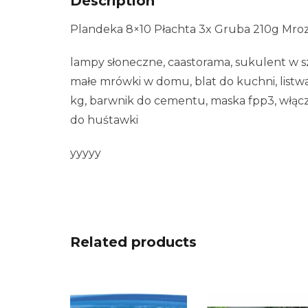
Description
Plandeka 8×10 Płachta 3x Gruba 210g Mro
lampy słoneczne, caastorama, sukulent w szk
małe mrówki w domu, blat do kuchni, listwa
kg, barwnik do cementu, maska fpp3, włącz
do huśtawki
yyyyy
Related products