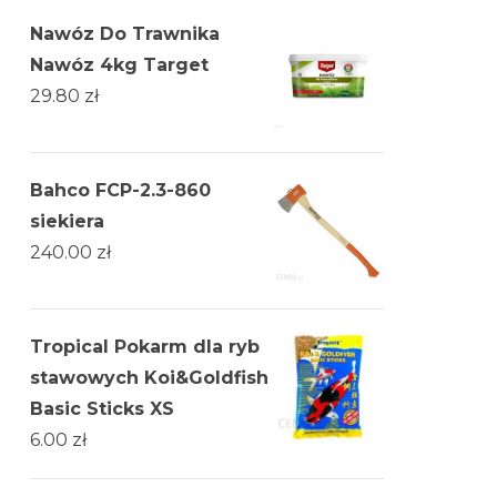
Nawóz Do Trawnika
Nawóz 4kg Target
29.80
zł
Bahco FCP-2.3-860
siekiera
240.00
zł
Tropical Pokarm dla ryb
stawowych Koi&Goldfish
Basic Sticks XS
6.00
zł