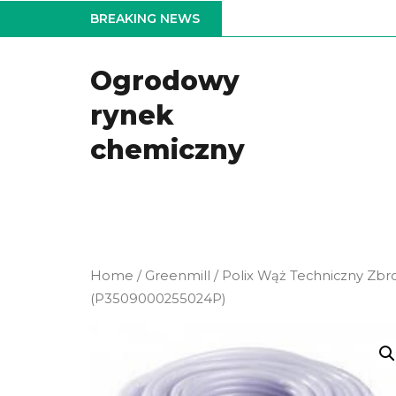
Skip
BREAKING NEWS
to
the
Ogrodowy
content
rynek
chemiczny
Home
/
Greenmill
/ Polix Wąż Techniczny Zb
(P3509000255024P)