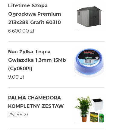
Lifetime Szopa
Ogrodowa Premium
213x289 Grafit 60310
6 600.00
zł
Nac Żyłka Tnąca
Gwiazdka 1,3mm 15Mb
(Cy050Pl)
9.00
zł
PALMA CHAMEDORA
KOMPLETNY ZESTAW
251.99
zł