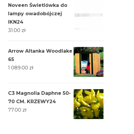
Noveen Świetlówka do
lampy owadobójczej
IKN24
31.00
zł
Arrow Altanka Woodlake
65
1 089.00
zł
C3 Magnolia Daphne 50-
70 CM. KRZEWY24
77.00
zł