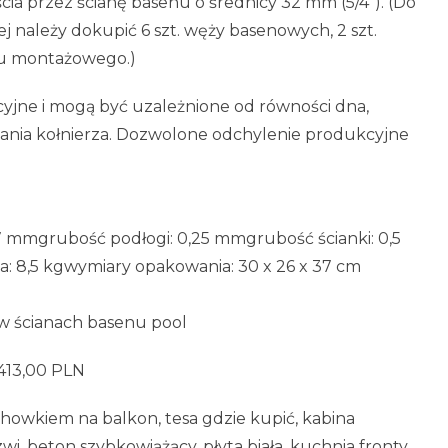
ścia przez ścianę basenu o średnicy 32 mm (5/4″). (Do
ej należy dokupić 6 szt. węży basenowych, 2 szt.
awu montażowego.)
yjne i mogą być uzależnione od równości dna,
ania kołnierza. Dozwolone odchylenie produkcyjne
 mmgrubość podłogi: 0,25 mmgrubość ścianki: 0,5
a: 8,5 kgwymiary opakowania: 30 x 26 x 37 cm
 w ścianach basenu pool
413,00 PLN
chowkiem na balkon, tesa gdzie kupić, kabina
, beton szybkowiążący, płyta biała, kuchnia fronty,