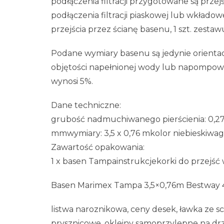
podłączenia filtracji przygotowane są przej
podłączenia filtracji piaskowej lub wkładow
przejścia przez ścianę basenu, 1 szt. zest
Podane wymiary basenu są jedynie orientac
objętości napełnionej wody lub napompow
wynosi 5%.
Dane techniczne:
grubość nadmuchiwanego pierścienia: 0,27
mmwymiary: 3,5 x 0,76 mkolor niebieskiwag
Zawartość opakowania:
1 x basen Tampainstrukcjekorki do przejść
Basen Marimex Tampa 3,5×0,76m Bestway 
listwa naroznikowa, ceny desek, ławka ze s
prysznicowe, okleiny samoprzylepne na drzwi