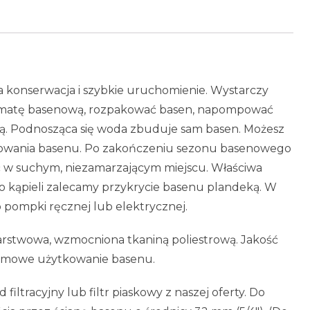
a konserwacja i szybkie uruchomienie. Wystarczy
ć matę basenową, rozpakować basen, napompować
dą. Podnosząca się woda zbuduje sam basen. Możesz
kowania basenu. Po zakończeniu sezonu basenowego
ić w suchym, niezamarzającym miejscu. Właściwa
 kąpieli zalecamy przykrycie basenu plandeką. W
pompki ręcznej lub elektrycznej.
arstwowa, wzmocniona tkaniną poliestrową. Jakość
lemowe użytkowanie basenu.
ltracyjny lub filtr piaskowy z naszej oferty. Do