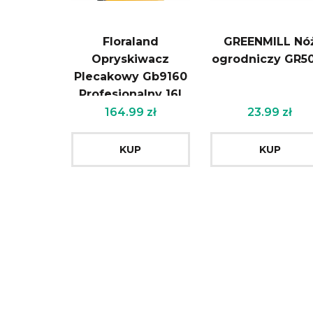
Floraland
GREENMILL Nó
Opryskiwacz
ogrodniczy GR5
Plecakowy Gb9160
Profesjonalny 16l
164.99
zł
23.99
zł
KUP
KUP