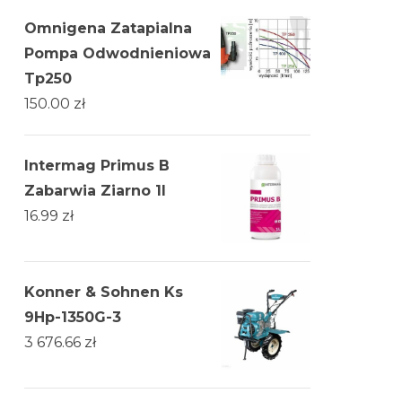
Omnigena Zatapialna
Pompa Odwodnieniowa
Tp250
150.00
zł
Intermag Primus B
Zabarwia Ziarno 1l
16.99
zł
Konner & Sohnen Ks
9Hp-1350G-3
3 676.66
zł