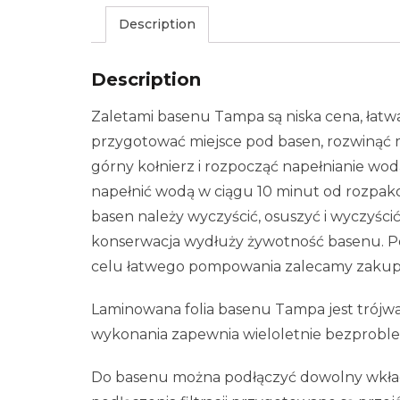
Description
Description
Zaletami basenu Tampa są niska cena, łatw
przygotować miejsce pod basen, rozwiną
górny kołnierz i rozpocząć napełnianie wo
napełnić wodą w ciągu 10 minut od rozpa
basen należy wyczyścić, osuszyć i wyczyśc
konserwacja wydłuży żywotność basenu. Po
celu łatwego pompowania zalecamy zakup 
Laminowana folia basenu Tampa jest trójw
wykonania zapewnia wieloletnie bezprob
Do basenu można podłączyć dowolny wkład fi