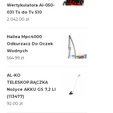
Wertykulatora Ai-050-
031 Ts do Tv 510
2 042.00
zł
Hailea Mpc4000
Odkurzacz Do Oczek
Wodnych
564.99
zł
AL-KO
TELESKOP.RĄCZKA
Nożyce AKKU GS 7,2 LI
(113477)
92.00
zł