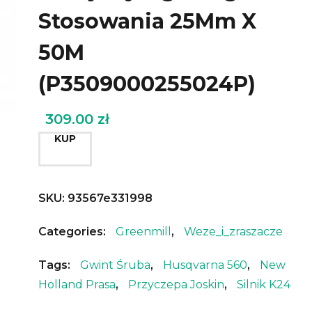
Stosowania 25Mm X
50M
(P3509000255024P)
309.00
zł
KUP
SKU:
93567e331998
Categories:
Greenmill
,
Weze_i_zraszacze
Tags:
Gwint Śruba
,
Husqvarna 560
,
New
Holland Prasa
,
Przyczepa Joskin
,
Silnik K24