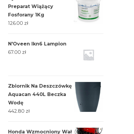
Preparat Wiążący
Fosforany 1Kg
126.00
zł
N'Oveen Ikn6 Lampion
67.00
zł
Zbiornik Na Deszczówkę
Aquacan 440L Beczka
Wodę
442.80
zł
Honda Wzmocniony Wał