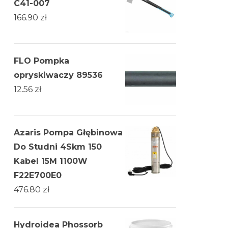
C41-007
166.90
zł
FLO Pompka
opryskiwaczy 89536
12.56
zł
Azaris Pompa Głębinowa
Do Studni 4Skm 150
Kabel 15M 1100W
F22E700E0
476.80
zł
Hydroidea Phossorb