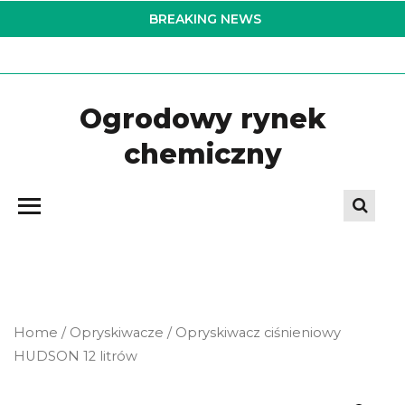
Skip
BREAKING NEWS
to
the
content
Ogrodowy rynek
chemiczny
Home
/
Opryskiwacze
/ Opryskiwacz ciśnieniowy
HUDSON 12 litrów