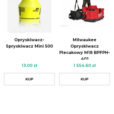
Opryskiwacz-
Milwaukee
Spryskiwacz Mini 500
Opryskiwacz
Plecakowy M18 BPFPH-
401
13.00
zł
1 554.60
zł
KUP
KUP