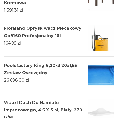
Kremowa
1 391.31
zł
Floraland Opryskiwacz Plecakowy
Gb9160 Profesjonalny 16l
164.99
zł
Poolsfactory King 6,20x3,20x1,55
Zestaw Oszczędny
26 698.00
zł
Vidaxl Dach Do Namiotu
Imprezowego, 4,5 X 3 M, Biały, 270
G/M²