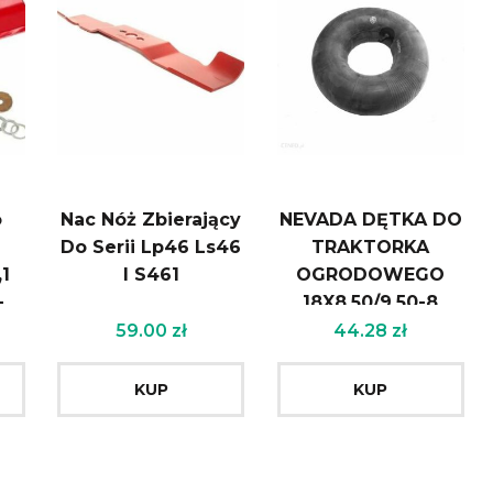
o
Nac Nóż Zbierający
NEVADA DĘTKA DO
Do Serii Lp46 Ls46
TRAKTORKA
,1
I S461
OGRODOWEGO
-
18X8.50/9.50-8
(TR13)
59.00
zł
44.28
zł
KUP
KUP