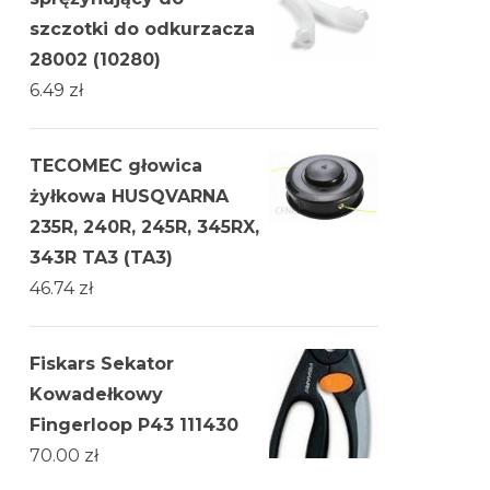
szczotki do odkurzacza
28002 (10280)
6.49
zł
TECOMEC głowica
żyłkowa HUSQVARNA
235R, 240R, 245R, 345RX,
343R TA3 (TA3)
46.74
zł
Fiskars Sekator
Kowadełkowy
Fingerloop P43 111430
70.00
zł