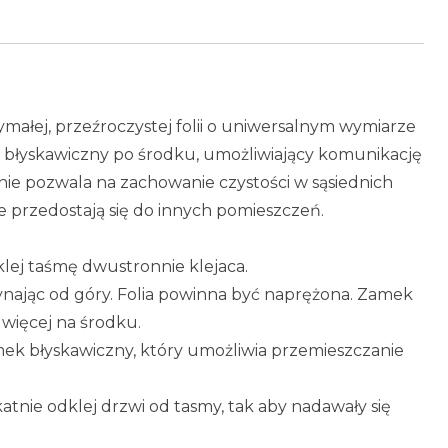
ałej, przeźroczystej folii o uniwersalnym wymiarze
 błyskawiczny po środku, umożliwiający komunikację
ie pozwala na zachowanie czystości w sąsiednich
e przedostają się do innych pomieszczeń.
klej taśmę dwustronnie klejaca.
zynając od góry. Folia powinna być naprężona. Zamek
 więcej na środku.
ek błyskawiczny, który umożliwia przemieszczanie
tnie odklej drzwi od tasmy, tak aby nadawały się