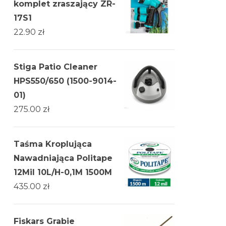
komplet zraszający ZR-
17S1
22.90
zł
Stiga Patio Cleaner
HPS550/650 (1500-9014-
01)
275.00
zł
Taśma Kroplująca
Nawadniająca Politape
12Mil 10L/H-0,1M 1500M
435.00
zł
Fiskars Grabie