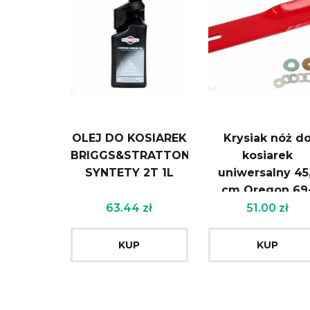
OLEJ DO KOSIAREK
Krysiak nóż d
BRIGGS&STRATTON
kosiarek
SYNTETY 2T 1L
uniwersalny 45
cm Oregon 69
258R
63.44
zł
51.00
zł
KUP
KUP