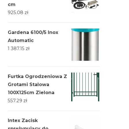
cm
925.08
zł
Gardena 6100/5 Inox
Automatic
1 387.15
zł
Furtka Ogrodzeniowa Z
Grotami Stalowa
100X125cm Zielona
557.29
zł
Intex Zacisk
sprężynujący do