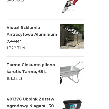
343.00
zł
Vidaxl Szklarnia
Antracytowa Aluminium
7,44M³
1 322.71
zł
Tarmo Cinkuoto plieno
karutis Tarmo, 65 L
181.32
zł
401378 Ubbink Zestaw
ogrodowy Niagara , 30