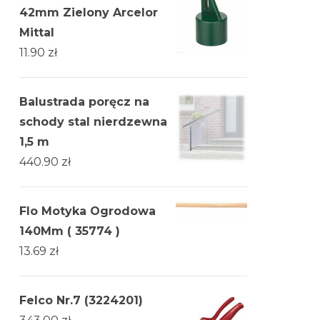
42mm Zielony Arcelor
Mittal
11.90
zł
Balustrada poręcz na
schody stal nierdzewna
1,5 m
440.90
zł
Flo Motyka Ogrodowa
140Mm ( 35774 )
13.69
zł
Felco Nr.7 (3224201)