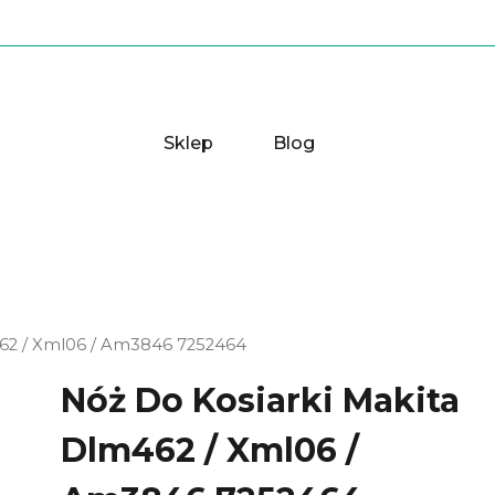
Sklep
Blog
462 / Xml06 / Am3846 7252464
Nóż Do Kosiarki Makita
Dlm462 / Xml06 /