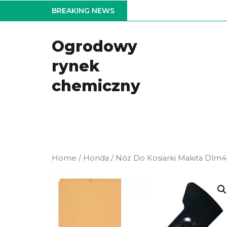
Skip
BREAKING NEWS
to
the
Ogrodowy
content
rynek
chemiczny
Home
/
Honda
/ Nóż Do Kosiarki Makita Dlm