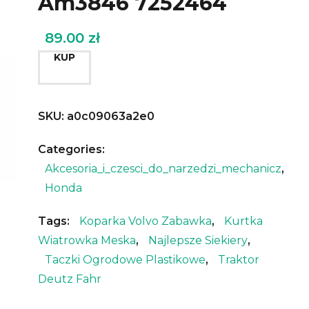
Am3846 7252464
89.00
zł
KUP
SKU:
a0c09063a2e0
Categories:
Akcesoria_i_czesci_do_narzedzi_mechanicz
,
Honda
Tags:
Koparka Volvo Zabawka
,
Kurtka
Wiatrowka Meska
,
Najlepsze Siekiery
,
Taczki Ogrodowe Plastikowe
,
Traktor
Deutz Fahr