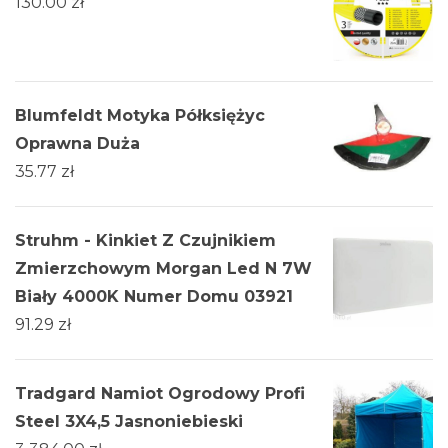
130.00
zł
Blumfeldt Motyka Półksiężyc
Oprawna Duża
35.77
zł
Struhm - Kinkiet Z Czujnikiem
Zmierzchowym Morgan Led N 7W
Biały 4000K Numer Domu 03921
91.29
zł
Tradgard Namiot Ogrodowy Profi
Steel 3X4,5 Jasnoniebieski