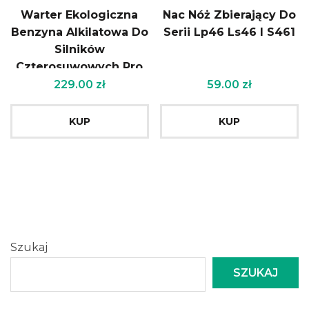
Warter Ekologiczna
Nac Nóż Zbierający Do
Benzyna Alkilatowa Do
Serii Lp46 Ls46 I S461
Silników
Czterosuwowych Pro
4 18L
229.00
zł
59.00
zł
KUP
KUP
Szukaj
SZUKAJ