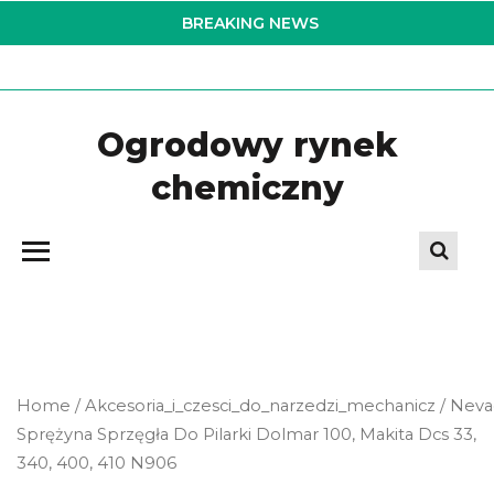
Skip
BREAKING NEWS
to
the
content
Ogrodowy rynek
chemiczny
Home
/
Akcesoria_i_czesci_do_narzedzi_mechanicz
/ Neva
Sprężyna Sprzęgła Do Pilarki Dolmar 100, Makita Dcs 33,
340, 400, 410 N906