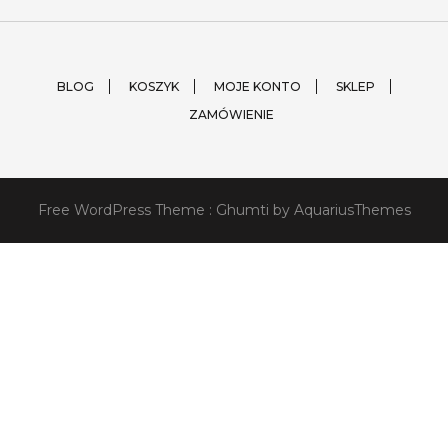
BLOG
KOSZYK
MOJE KONTO
SKLEP
ZAMÓWIENIE
Free WordPress Theme :
Ghumti
by AquariusThemes