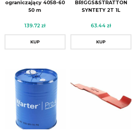
ograniczający 4058-60
BRIGGS&STRATTON
50 m
SYNTETY 2T 1L
139.72
zł
63.44
zł
KUP
KUP