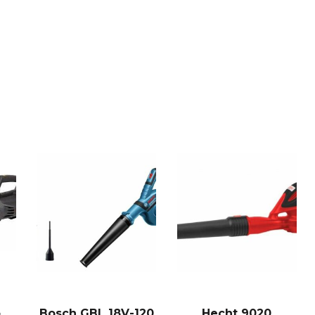
o
Bosch GBL 18V-120
Hecht 9020