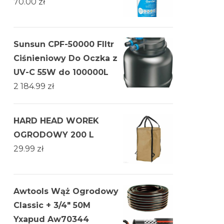
70.00
zł
Sunsun CPF-50000 FIltr
Ciśnieniowy Do Oczka z
UV-C 55W do 100000L
2 184.99
zł
HARD HEAD WOREK
OGRODOWY 200 L
29.99
zł
Awtools Wąż Ogrodowy
Classic + 3/4" 50M
Yxapud Aw70344