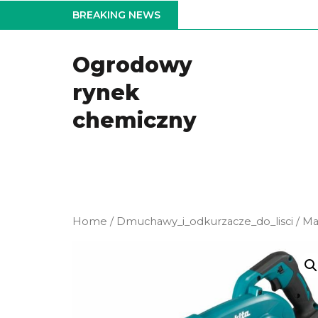
Skip
BREAKING NEWS
to
the
Ogrodowy
content
rynek
chemiczny
Home
/
Dmuchawy_i_odkurzacze_do_lisci
/ Ma