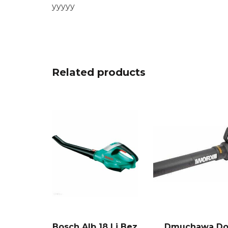
yyyyy
Related products
Bosch Alb 18 Li Bez
Dmuchawa D