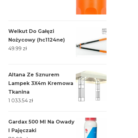
Welkut Do Gałęzi
Nożycowy (hc1124ne)
49.99
zł
Altana Ze Sznurem
Lampek 3X4m Kremowa
Tkanina
1 033.54
zł
Gardax 500 Ml Na Owady
I Pajęczaki