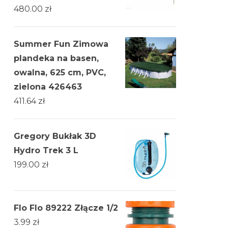
480.00
zł
Summer Fun Zimowa
plandeka na basen,
owalna, 625 cm, PVC,
zielona 426463
411.64
zł
Gregory Bukłak 3D
Hydro Trek 3 L
199.00
zł
Flo Flo 89222 Złącze 1/2
3.99
zł