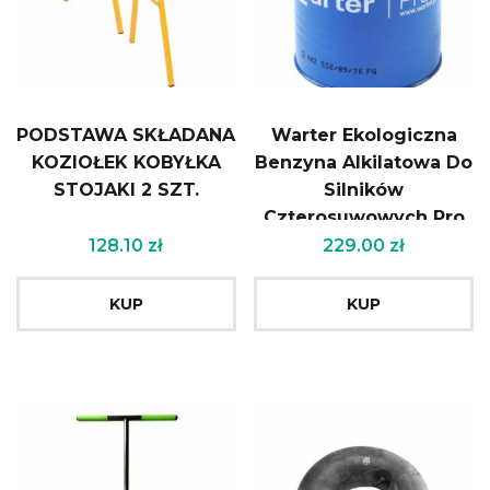
PODSTAWA SKŁADANA
Warter Ekologiczna
KOZIOŁEK KOBYŁKA
Benzyna Alkilatowa Do
STOJAKI 2 SZT.
Silników
Czterosuwowych Pro
4 18L
128.10
zł
229.00
zł
KUP
KUP