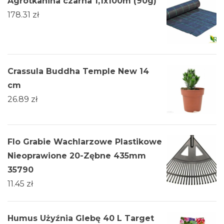
Agrotkanina czarna 1,1x100m (90g)
178.31
zł
Crassula Buddha Temple New 14
cm
26.89
zł
Flo Grabie Wachlarzowe Plastikowe
Nieoprawione 20-Zębne 435mm
35790
11.45
zł
Humus Użyźnia Glebę 40 L Target