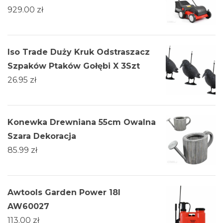
929.00
zł
Iso Trade Duży Kruk Odstraszacz
Szpaków Ptaków Gołębi X 3Szt
26.95
zł
Konewka Drewniana 55cm Owalna
Szara Dekoracja
85.99
zł
Awtools Garden Power 18l
AW60027
113.00
zł