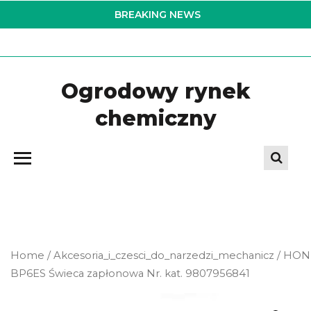
Skip
BREAKING NEWS
to
the
content
Ogrodowy rynek
chemiczny
Home
/
Akcesoria_i_czesci_do_narzedzi_mechanicz
/ HO
BP6ES Świeca zapłonowa Nr. kat. 9807956841