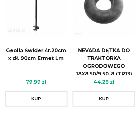
Geolia Świder śr.20cm
NEVADA DĘTKA DO
x dł. 90cm Ermet Lm
TRAKTORKA
OGRODOWEGO
18X8.50/9.50-8 (TR13)
79.99
zł
44.28
zł
KUP
KUP