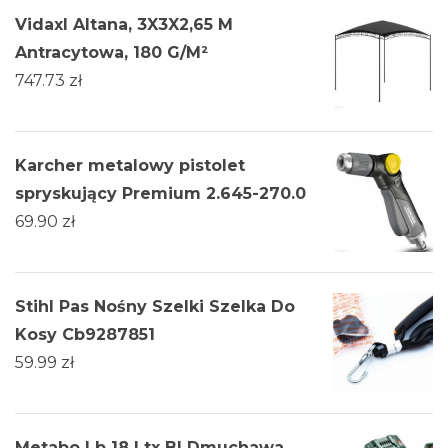
Vidaxl Altana, 3X3X2,65 M
Antracytowa, 180 G/M²
747.73
zł
Karcher metalowy pistolet
spryskujący Premium 2.645-270.0
69.90
zł
Stihl Pas Nośny Szelki Szelka Do
Kosy Cb9287851
59.99
zł
Metabo Lb 18 Ltx Bl Dmuchawa